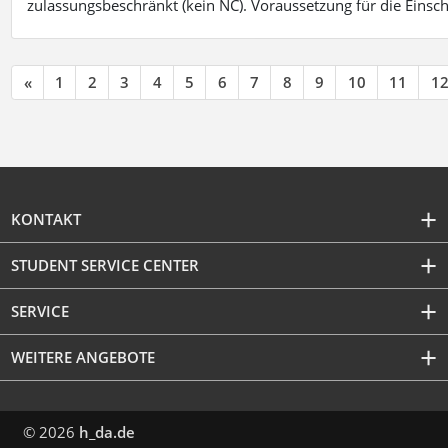
zulassungsbeschränkt (kein NC). Voraussetzung für die Einsch
«
1
2
3
4
5
6
7
8
9
10
11
1
KONTAKT
STUDENT SERVICE CENTER
SERVICE
WEITERE ANGEBOTE
© 2026
h_da.de