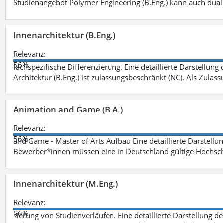
Studienangebot Polymer Engineering (B.Eng.) kann auch dual 
Innenarchitektur (B.Eng.)
Relevanz:
56%
fachspezifische Differenzierung. Eine detaillierte Darstellung
Architektur (B.Eng.) ist zulassungsbeschränkt (NC). Als Zulas
Animation and Game (B.A.)
Relevanz:
56%
and Game - Master of Arts Aufbau Eine detaillierte Darstellu
Bewerber*innen müssen eine in Deutschland gültige Hochsc
Innenarchitektur (M.Eng.)
Relevanz:
56%
sierung von Studienverläufen. Eine detaillierte Darstellung d