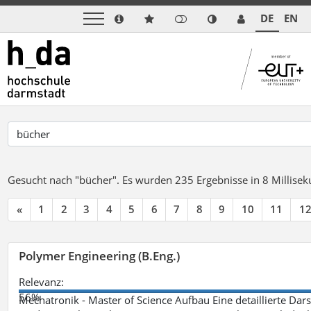
DE
EN
Gesucht nach "bücher".
Es wurden 235 Ergebnisse in 8 Millise
«
1
2
3
4
5
6
7
8
9
10
11
1
Polymer Engineering (B.Eng.)
Relevanz:
56%
Mechatronik - Master of Science Aufbau Eine detaillierte Dars