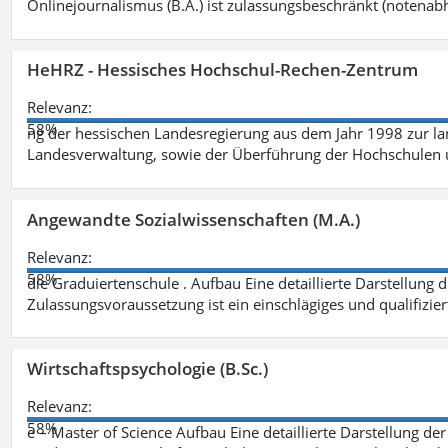
Onlinejournalismus (B.A.) ist zulassungsbeschränkt (notenab
HeHRZ - Hessisches Hochschul-Rechen-Zentrum
Relevanz:
58%
ng der hessischen Landesregierung aus dem Jahr 1998 zur l
Landesverwaltung, sowie der Überführung der Hochschulen 
Angewandte Sozialwissenschaften (M.A.)
Relevanz:
58%
die Graduiertenschule . Aufbau Eine detaillierte Darstellung 
Zulassungsvoraussetzung ist ein einschlägiges und qualifizie
Wirtschaftspsychologie (B.Sc.)
Relevanz:
58%
e – Master of Science Aufbau Eine detaillierte Darstellung der