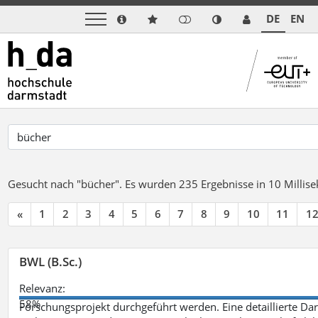
DE
EN
Gesucht nach "bücher".
Es wurden 235 Ergebnisse in 10 Milli
«
1
2
3
4
5
6
7
8
9
10
11
1
BWL (B.Sc.)
Relevanz:
58%
Forschungsprojekt durchgeführt werden. Eine detaillierte Dar