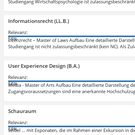
Studiengang Wirtschaftspsychologie ist zulassungsbeschränkt 
Informationsrecht (LL.B.)
Relevanz:
58%
Lizenzrecht – Master of Laws Aufbau Eine detaillierte Darstel
Studiengang ist nicht zulassungsbeschränkt (kein NC). Als Z
User Experience Design (B.A.)
Relevanz:
58%
Media - Master of Arts Aufbau Eine detaillierte Darstellung d
Zugangsvoraussetzungen sind eine anerkannte Hochschulzug
Schauraum
Relevanz:
58%
Seibel ... mit Exponaten, die im Rahmen einer Exkursion in 