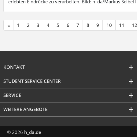
erlebten Eindrücke zu verarbeiten. Bild: h_da/Markus Seibe
«
1
2
3
4
5
6
7
8
9
10
11
1
KONTAKT
STUDENT SERVICE CENTER
SERVICE
WEITERE ANGEBOTE
© 2026
h_da.de