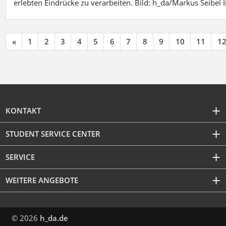
erlebten Eindrücke zu verarbeiten. Bild: h_da/Markus Seibe
«
1
2
3
4
5
6
7
8
9
10
11
1
KONTAKT
STUDENT SERVICE CENTER
SERVICE
WEITERE ANGEBOTE
© 2026
h_da.de