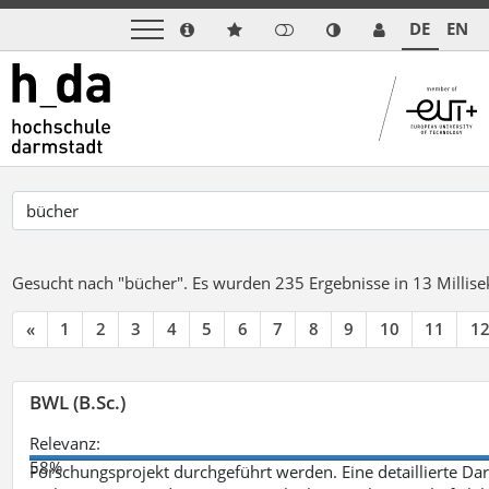
DE
EN
Gesucht nach "bücher".
Es wurden 235 Ergebnisse in 13 Milli
«
1
2
3
4
5
6
7
8
9
10
11
1
BWL (B.Sc.)
Relevanz:
58%
Forschungsprojekt durchgeführt werden. Eine detaillierte Dar