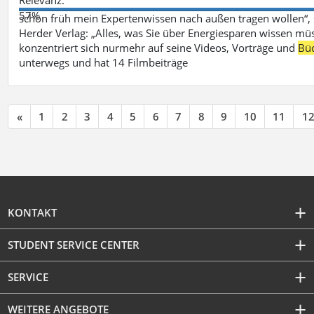
57%
schon früh mein Expertenwissen nach außen tragen wollen“,
Herder Verlag: „Alles, was Sie über Energiesparen wissen mü
konzentriert sich nurmehr auf seine Videos, Vorträge und
Bü
unterwegs und hat 14 Filmbeiträge
«
1
2
3
4
5
6
7
8
9
10
11
1
KONTAKT
STUDENT SERVICE CENTER
SERVICE
WEITERE ANGEBOTE