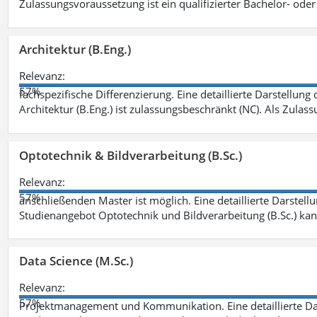
Zulassungsvoraussetzung ist ein qualifizierter Bachelor- od
Architektur (B.Eng.)
Relevanz:
57%
fachspezifische Differenzierung. Eine detaillierte Darstellung
Architektur (B.Eng.) ist zulassungsbeschränkt (NC). Als Zulas
Optotechnik & Bildverarbeitung (B.Sc.)
Relevanz:
57%
anschließenden Master ist möglich. Eine detaillierte Darstell
Studienangebot Optotechnik und Bildverarbeitung (B.Sc.) ka
Data Science (M.Sc.)
Relevanz:
57%
Projektmanagement und Kommunikation. Eine detaillierte Dar