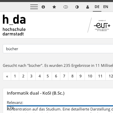
DE
EN
Gesucht nach "bücher".
Es wurden 235 Ergebnisse in 11 Milli
«
1
2
3
4
5
6
7
8
9
10
11
1
Informatik dual - KoSI (B.Sc.)
Relevanz:
57%
Konzentration auf das Studium. Eine detaillierte Darstellung 