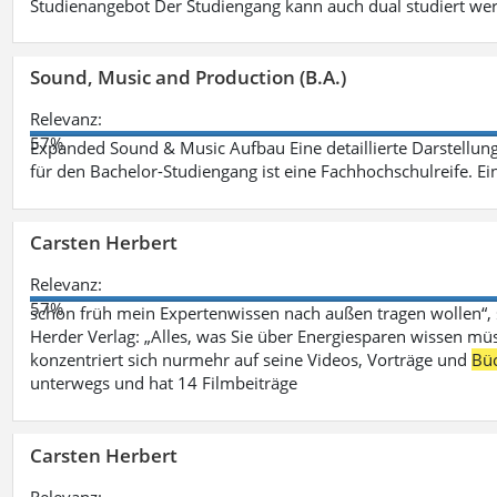
Studienangebot Der Studiengang kann auch dual studiert we
Sound, Music and Production (B.A.)
Relevanz:
57%
Expanded Sound & Music Aufbau Eine detaillierte Darstellung
für den Bachelor-Studiengang ist eine Fachhochschulreife. Ein
Carsten Herbert
Relevanz:
57%
schon früh mein Expertenwissen nach außen tragen wollen“,
Herder Verlag: „Alles, was Sie über Energiesparen wissen mü
konzentriert sich nurmehr auf seine Videos, Vorträge und
Bü
unterwegs und hat 14 Filmbeiträge
Carsten Herbert
Relevanz: