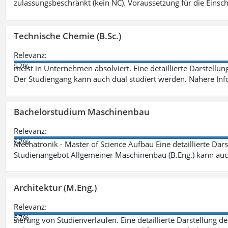
zulassungsbeschränkt (kein NC). Voraussetzung für die Einsch
Technische Chemie (B.Sc.)
Relevanz:
57%
meist in Unternehmen absolviert. Eine detaillierte Darstellun
Der Studiengang kann auch dual studiert werden. Nähere In
Bachelorstudium Maschinenbau
Relevanz:
57%
Mechatronik - Master of Science Aufbau Eine detaillierte Dars
Studienangebot Allgemeiner Maschinenbau (B.Eng.) kann auc
Architektur (M.Eng.)
Relevanz:
57%
sierung von Studienverläufen. Eine detaillierte Darstellung d