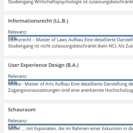
Studiengang Wirtschaftspsychologie ist zulassungsbeschränkt 
Informationsrecht (LL.B.)
Relevanz:
58%
Lizenzrecht – Master of Laws Aufbau Eine detaillierte Darstel
Studiengang ist nicht zulassungsbeschränkt (kein NC). Als Z
User Experience Design (B.A.)
Relevanz:
58%
Media - Master of Arts Aufbau Eine detaillierte Darstellung d
Zugangsvoraussetzungen sind eine anerkannte Hochschulzug
Schauraum
Relevanz:
58%
Seibel ... mit Exponaten, die im Rahmen einer Exkursion in 