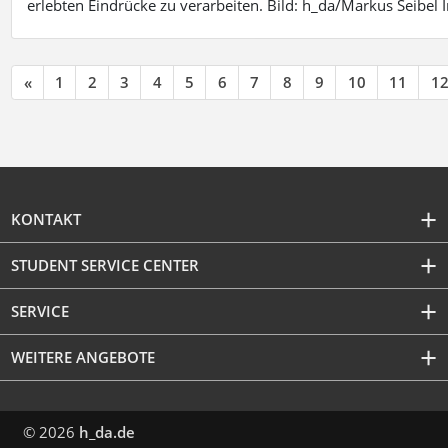
erlebten Eindrücke zu verarbeiten. Bild: h_da/Markus Seibe
«
1
2
3
4
5
6
7
8
9
10
11
1
KONTAKT
STUDENT SERVICE CENTER
SERVICE
WEITERE ANGEBOTE
© 2026
h_da.de