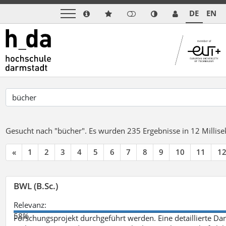
DE
EN
Gesucht nach "bücher".
Es wurden 235 Ergebnisse in 12 Milli
«
1
2
3
4
5
6
7
8
9
10
11
1
BWL (B.Sc.)
Relevanz:
58%
Forschungsprojekt durchgeführt werden. Eine detaillierte Dar