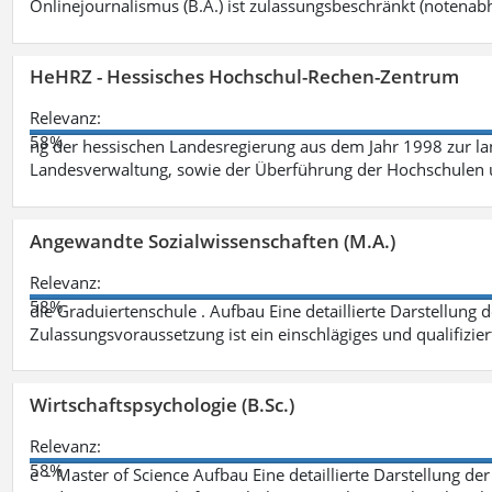
Onlinejournalismus (B.A.) ist zulassungsbeschränkt (notenab
HeHRZ - Hessisches Hochschul-Rechen-Zentrum
Relevanz:
58%
ng der hessischen Landesregierung aus dem Jahr 1998 zur l
Landesverwaltung, sowie der Überführung der Hochschulen 
Angewandte Sozialwissenschaften (M.A.)
Relevanz:
58%
die Graduiertenschule . Aufbau Eine detaillierte Darstellung 
Zulassungsvoraussetzung ist ein einschlägiges und qualifizie
Wirtschaftspsychologie (B.Sc.)
Relevanz:
58%
e – Master of Science Aufbau Eine detaillierte Darstellung der