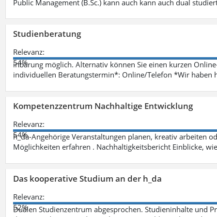
Public Management (B.Sc.) kann auch kann auch dual studie
Studienberatung
Relevanz:
54%
inbarung möglich. Alternativ können Sie einen kurzen Onlin
individuellen Beratungstermin*: Online/Telefon *Wir haben 
Kompetenzzentrum Nachhaltige Entwicklung
Relevanz:
54%
h_da-Angehörige Veranstaltungen planen, kreativ arbeiten o
Möglichkeiten erfahren . Nachhaltigkeitsbericht Einblicke, w
Das kooperative Studium an der h_da
Relevanz:
52%
Dualen Studienzentrum abgesprochen. Studieninhalte und Pra