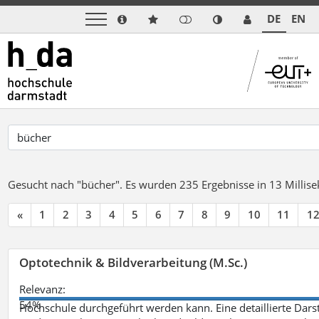
DE
EN
Gesucht nach "bücher".
Es wurden 235 Ergebnisse in 13 Milli
«
1
2
3
4
5
6
7
8
9
10
11
1
Optotechnik & Bildverarbeitung (M.Sc.)
Relevanz:
54%
Hochschule durchgeführt werden kann. Eine detaillierte Darst