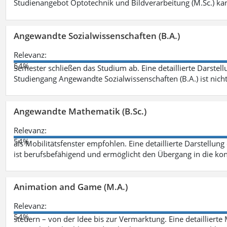
Studienangebot Optotechnik und Bildverarbeitung (M.Sc.) ka
Angewandte Sozialwissenschaften (B.A.)
Relevanz:
54%
Semester schließen das Studium ab. Eine detaillierte Darstell
Studiengang Angewandte Sozialwissenschaften (B.A.) ist nich
Angewandte Mathematik (B.Sc.)
Relevanz:
54%
als Mobilitätsfenster empfohlen. Eine detaillierte Darstellung
ist berufsbefähigend und ermöglicht den Übergang in die ko
Animation and Game (M.A.)
Relevanz:
54%
steuern – von der Idee bis zur Vermarktung. Eine detailliert