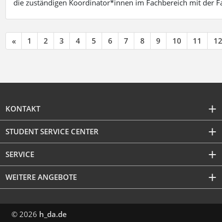
die zuständigen Koordinator*innen im Fachbereich mit der 
«
1
2
3
4
5
6
7
8
9
10
11
1
KONTAKT
STUDENT SERVICE CENTER
SERVICE
WEITERE ANGEBOTE
© 2026
h_da.de