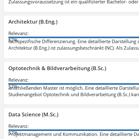
Zulassungsvoraussetzung ist ein qualifizierter Bachelor- od
Architektur (B.Eng.)
Relevanz:
57%
fachspezifische Differenzierung. Eine detaillierte Darstellung
Architektur (B.Eng.) ist zulassungsbeschränkt (NC). Als Zulas
Optotechnik & Bildverarbeitung (B.Sc.)
Relevanz:
57%
anschließenden Master ist möglich. Eine detaillierte Darstell
Studienangebot Optotechnik und Bildverarbeitung (B.Sc.) ka
Data Science (M.Sc.)
Relevanz:
57%
Projektmanagement und Kommunikation. Eine detaillierte Dar