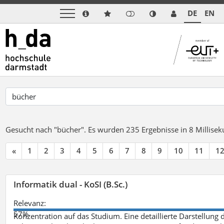
DE
EN
Gesucht nach "bücher".
Es wurden 235 Ergebnisse in 8 Millise
«
1
2
3
4
5
6
7
8
9
10
11
1
Informatik dual - KoSI (B.Sc.)
Relevanz:
57%
Konzentration auf das Studium. Eine detaillierte Darstellung 