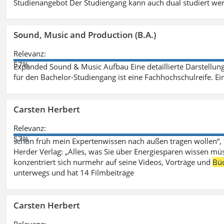
Studienangebot Der Studiengang kann auch dual studiert we
Sound, Music and Production (B.A.)
Relevanz:
57%
Expanded Sound & Music Aufbau Eine detaillierte Darstellung
für den Bachelor-Studiengang ist eine Fachhochschulreife. Ein
Carsten Herbert
Relevanz:
57%
schon früh mein Expertenwissen nach außen tragen wollen“,
Herder Verlag: „Alles, was Sie über Energiesparen wissen mü
konzentriert sich nurmehr auf seine Videos, Vorträge und
Bü
unterwegs und hat 14 Filmbeiträge
Carsten Herbert
Relevanz: