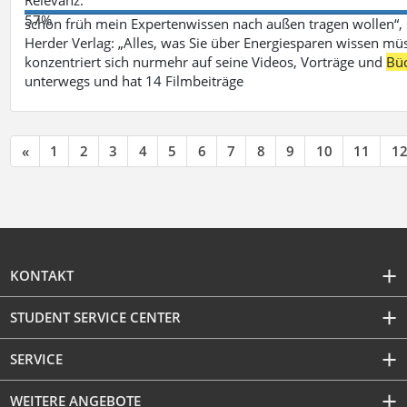
57%
schon früh mein Expertenwissen nach außen tragen wollen“,
Herder Verlag: „Alles, was Sie über Energiesparen wissen mü
konzentriert sich nurmehr auf seine Videos, Vorträge und
Bü
unterwegs und hat 14 Filmbeiträge
«
1
2
3
4
5
6
7
8
9
10
11
1
KONTAKT
STUDENT SERVICE CENTER
SERVICE
WEITERE ANGEBOTE