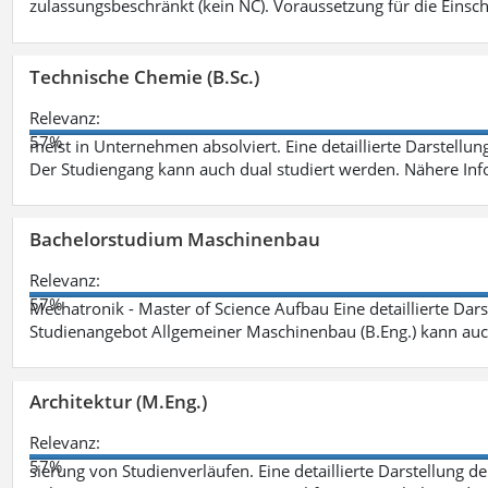
zulassungsbeschränkt (kein NC). Voraussetzung für die Einsch
Technische Chemie (B.Sc.)
Relevanz:
57%
meist in Unternehmen absolviert. Eine detaillierte Darstellun
Der Studiengang kann auch dual studiert werden. Nähere In
Bachelorstudium Maschinenbau
Relevanz:
57%
Mechatronik - Master of Science Aufbau Eine detaillierte Dars
Studienangebot Allgemeiner Maschinenbau (B.Eng.) kann auc
Architektur (M.Eng.)
Relevanz:
57%
sierung von Studienverläufen. Eine detaillierte Darstellung d