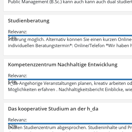
Public Management (B.Sc.) kann auch kann auch dual studie
Studienberatung
Relevanz:
54%
inbarung möglich. Alternativ können Sie einen kurzen Onlin
individuellen Beratungstermin*: Online/Telefon *Wir haben 
Kompetenzzentrum Nachhaltige Entwicklung
Relevanz:
54%
h_da-Angehörige Veranstaltungen planen, kreativ arbeiten o
Möglichkeiten erfahren . Nachhaltigkeitsbericht Einblicke, w
Das kooperative Studium an der h_da
Relevanz:
52%
Dualen Studienzentrum abgesprochen. Studieninhalte und Pra