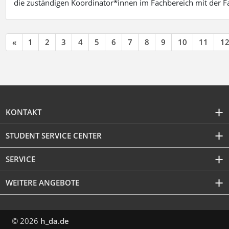
die zuständigen Koordinator*innen im Fachbereich mit der 
«
1
2
3
4
5
6
7
8
9
10
11
1
KONTAKT
STUDENT SERVICE CENTER
SERVICE
WEITERE ANGEBOTE
© 2026
h_da.de