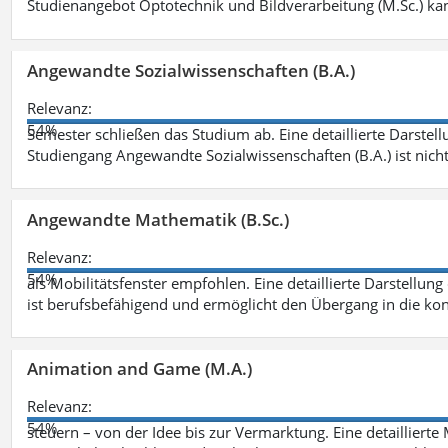
Studienangebot Optotechnik und Bildverarbeitung (M.Sc.) ka
Angewandte Sozialwissenschaften (B.A.)
Relevanz:
54%
Semester schließen das Studium ab. Eine detaillierte Darstell
Studiengang Angewandte Sozialwissenschaften (B.A.) ist nich
Angewandte Mathematik (B.Sc.)
Relevanz:
54%
als Mobilitätsfenster empfohlen. Eine detaillierte Darstellung
ist berufsbefähigend und ermöglicht den Übergang in die ko
Animation and Game (M.A.)
Relevanz:
54%
steuern – von der Idee bis zur Vermarktung. Eine detailliert