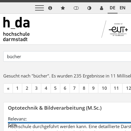
DE
EN
Gesucht nach "bücher".
Es wurden 235 Ergebnisse in 11 Milli
«
1
2
3
4
5
6
7
8
9
10
11
1
Optotechnik & Bildverarbeitung (M.Sc.)
Relevanz:
54%
Hochschule durchgeführt werden kann. Eine detaillierte Darst