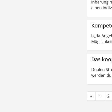
inbarung m
einen indi
Kompete
h_da-Angeh
Möglichkei
Das koo
Dualen Stu
werden dur
«
1
2