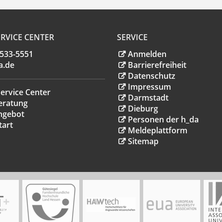
RVICE CENTER
SERVICE
.533-5551
Anmelden
a
.
de
Barrierefreiheit
Datenschutz
Impressum
ervice Center
Darmstadt
eratung
Dieburg
ngebot
Personen der h_da
tart
Meldeplattform
Sitemap