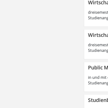
Wirtscha
dreisemest
Studienang
Wirtscha
dreisemest
Studienang
Public 
in und mit 
Studienang
Studien