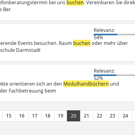
elefonberatungstermin bei uns
buchen
. Vereinbaren Sie direk
e Ber
Relevanz:
54%
irierende Events besuchen. Raum
buchen
oder mehr über
chschule Darmstadt
Relevanz:
52%
kte orientieren sich an den
Modulhandbüchern
und
 der Fachbetreuung beim
15
16
17
18
19
20
21
22
23
24