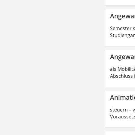
Angewan
Semester s
Studiengan
Angewan
als Mobilit
Abschluss 
Animati
steuern – 
Voraussetz