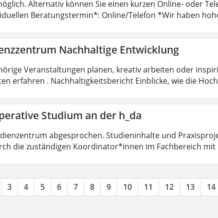
öglich. Alternativ können Sie einen kurzen Online- oder T
viduellen Beratungstermin*: Online/Telefon *Wir haben hoh
nzzentrum Nachhaltige Entwicklung
örige Veranstaltungen planen, kreativ arbeiten oder insp
ten erfahren . Nachhaltigkeitsbericht Einblicke, wie die Ho
perative Studium an der h_da
dienzentrum abgesprochen. Studieninhalte und Praxisproje
ch die zuständigen Koordinator*innen im Fachbereich mit
3
4
5
6
7
8
9
10
11
12
13
14