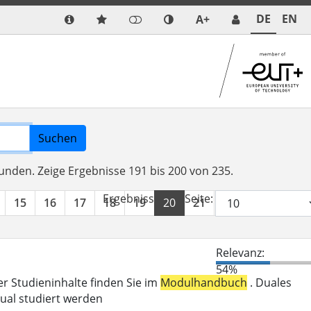
DE
EN
A+
Suchen
funden.
Zeige Ergebnisse 191 bis 200 von 235.
Ergebnisse pro Seite:
15
16
17
18
19
20
21
22
23
24
Relevanz:
54%
er Studieninhalte finden Sie im
Modulhandbuch
. Duales
ual studiert werden