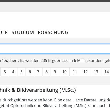
ULE
STUDIUM
FORSCHUNG
 "bücher".
Es wurden 235 Ergebnisse in 6 Millisekunden ge
3
4
5
6
7
8
9
10
11
12
13
14
nik & Bildverarbeitung (M.Sc.)
 durchgeführt werden kann. Eine detaillierte Darstellung d
ebot Optotechnik und Bildverarbeitung (M.Sc.) kann auch d