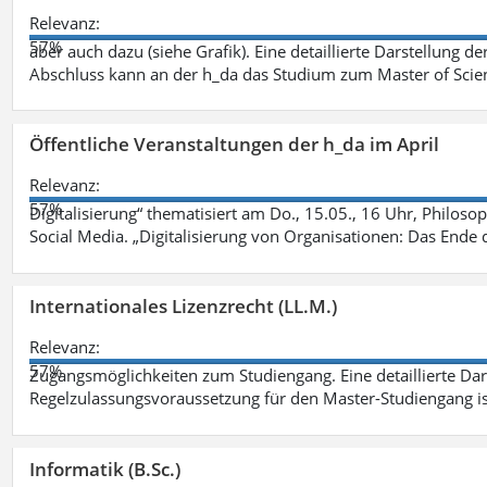
Relevanz:
57%
aber auch dazu (siehe Grafik). Eine detaillierte Darstellung d
Abschluss kann an der h_da das Studium zum Master of Scien
Öffentliche Veranstaltungen der h_da im April
Relevanz:
57%
Digitalisierung“ thematisiert am Do., 15.05., 16 Uhr, Philoso
Social Media. „Digitalisierung von Organisationen: Das Ende
Internationales Lizenzrecht (LL.M.)
Relevanz:
57%
Zugangsmöglichkeiten zum Studiengang. Eine detaillierte Dar
Regelzulassungsvoraussetzung für den Master-Studiengang ist
Informatik (B.Sc.)