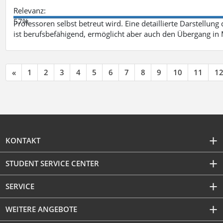
Relevanz:
57%
Professoren selbst betreut wird. Eine detaillierte Darstellung
ist berufsbefähigend, ermöglicht aber auch den Übergang in
«
1
2
3
4
5
6
7
8
9
10
11
1
KONTAKT
STUDENT SERVICE CENTER
SERVICE
WEITERE ANGEBOTE