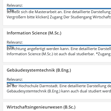
Relevanz:
57%
schließt sich die Masterarbeit an. Eine detaillierte Darstellun
Vergrößern bitte klicken] Zugang Der Studiengang Wirtschaft
Information Science (M.Sc.)
Relevanz:
57%
Einrichtung angefertigt werden kann. Eine detaillierte Darste
Information Science (M.Sc.) ist auch dual studierbar. *Zuga
Gebäudesystemtechnik (B.Eng.)
Relevanz:
57%
an der Hochschule Darmstadt. Eine detaillierte Darstellung d
Gebäudesystemtechnik (B.Eng.) kann auch dual studiert wer
Wirtschaftsingenieurwesen (B.Sc.)