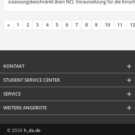
zulassungsbeschränkt (kein NC). Voraussetzung für die Einsch
«
1
2
3
4
5
6
7
8
9
10
11
1
KONTAKT
STUDENT SERVICE CENTER
SERVICE
WEITERE ANGEBOTE
© 2026
h_da.de