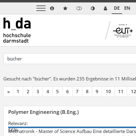
DE
EN
Gesucht nach "bücher".
Es wurden 235 Ergebnisse in 11 Milli
«
1
2
3
4
5
6
7
8
9
10
11
1
Polymer Engineering (B.Eng.)
Relevanz:
56%
Mechatronik - Master of Science Aufbau Eine detaillierte Dars