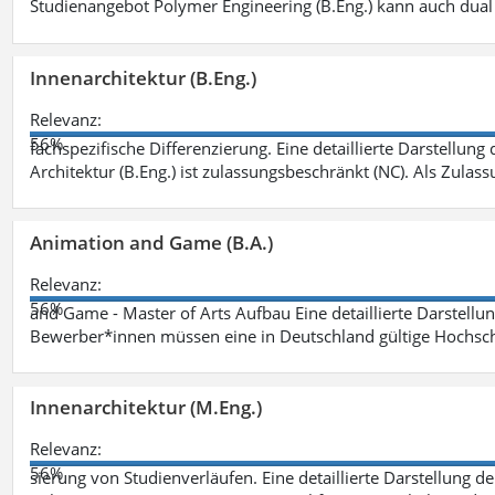
Studienangebot Polymer Engineering (B.Eng.) kann auch dual 
Innenarchitektur (B.Eng.)
Relevanz:
56%
fachspezifische Differenzierung. Eine detaillierte Darstellung
Architektur (B.Eng.) ist zulassungsbeschränkt (NC). Als Zulas
Animation and Game (B.A.)
Relevanz:
56%
and Game - Master of Arts Aufbau Eine detaillierte Darstellu
Bewerber*innen müssen eine in Deutschland gültige Hochsc
Innenarchitektur (M.Eng.)
Relevanz:
56%
sierung von Studienverläufen. Eine detaillierte Darstellung d