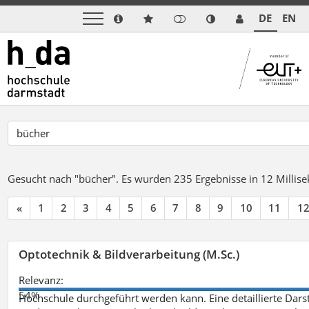
DE
EN
Gesucht nach "bücher".
Es wurden 235 Ergebnisse in 12 Milli
«
1
2
3
4
5
6
7
8
9
10
11
1
Optotechnik & Bildverarbeitung (M.Sc.)
Relevanz:
54%
Hochschule durchgeführt werden kann. Eine detaillierte Darst