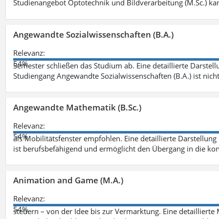
Studienangebot Optotechnik und Bildverarbeitung (M.Sc.) ka
Angewandte Sozialwissenschaften (B.A.)
Relevanz:
54%
Semester schließen das Studium ab. Eine detaillierte Darstell
Studiengang Angewandte Sozialwissenschaften (B.A.) ist nich
Angewandte Mathematik (B.Sc.)
Relevanz:
54%
als Mobilitätsfenster empfohlen. Eine detaillierte Darstellung
ist berufsbefähigend und ermöglicht den Übergang in die ko
Animation and Game (M.A.)
Relevanz:
54%
steuern – von der Idee bis zur Vermarktung. Eine detailliert