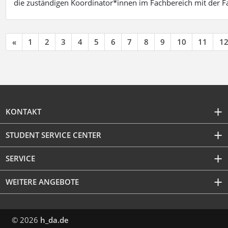
die zuständigen Koordinator*innen im Fachbereich mit der 
«
1
2
3
4
5
6
7
8
9
10
11
1
KONTAKT
STUDENT SERVICE CENTER
SERVICE
WEITERE ANGEBOTE
© 2026
h_da.de