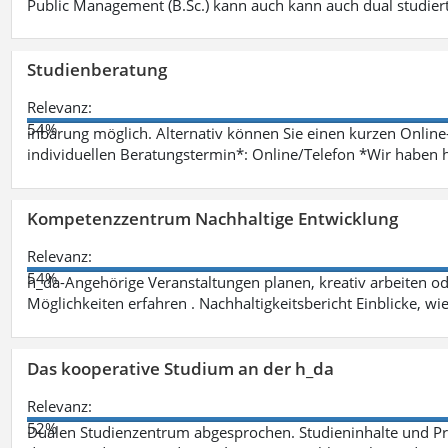
Public Management (B.Sc.) kann auch kann auch dual studie
Studienberatung
Relevanz:
54%
inbarung möglich. Alternativ können Sie einen kurzen Onlin
individuellen Beratungstermin*: Online/Telefon *Wir haben 
Kompetenzzentrum Nachhaltige Entwicklung
Relevanz:
54%
h_da-Angehörige Veranstaltungen planen, kreativ arbeiten o
Möglichkeiten erfahren . Nachhaltigkeitsbericht Einblicke, w
Das kooperative Studium an der h_da
Relevanz:
52%
Dualen Studienzentrum abgesprochen. Studieninhalte und Pra