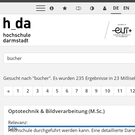
DE
EN
Gesucht nach "bücher".
Es wurden 235 Ergebnisse in 23 Milli
«
1
2
3
4
5
6
7
8
9
10
11
1
Optotechnik & Bildverarbeitung (M.Sc.)
Relevanz:
54%
Hochschule durchgeführt werden kann. Eine detaillierte Darst