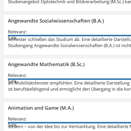
Studienangebot Optotechnik und Bildverarbeitung (M.Sc.) ka
Angewandte Sozialwissenschaften (B.A.)
Relevanz:
54%
Semester schließen das Studium ab. Eine detaillierte Darstell
Studiengang Angewandte Sozialwissenschaften (B.A.) ist nich
Angewandte Mathematik (B.Sc.)
Relevanz:
54%
als Mobilitätsfenster empfohlen. Eine detaillierte Darstellung
ist berufsbefähigend und ermöglicht den Übergang in die ko
Animation and Game (M.A.)
Relevanz:
54%
steuern – von der Idee bis zur Vermarktung. Eine detailliert