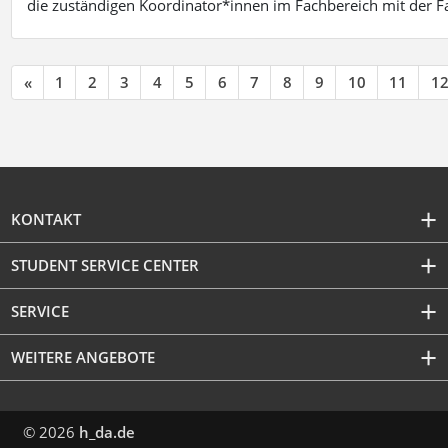
die zuständigen Koordinator*innen im Fachbereich mit der 
«
1
2
3
4
5
6
7
8
9
10
11
1
KONTAKT
STUDENT SERVICE CENTER
SERVICE
WEITERE ANGEBOTE
© 2026
h_da.de