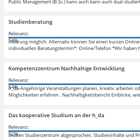
Public Management (B.Sc.) kann auch kann auch dual studie
Studienberatung
Relevanz:
54%
inbarung möglich. Alternativ können Sie einen kurzen Onlin
individuellen Beratungstermin*: Online/Telefon *Wir haben 
Kompetenzzentrum Nachhaltige Entwicklung
Relevanz:
54%
h_da-Angehörige Veranstaltungen planen, kreativ arbeiten o
Möglichkeiten erfahren . Nachhaltigkeitsbericht Einblicke, w
Das kooperative Studium an der h_da
Relevanz:
52%
Dualen Studienzentrum abgesprochen. Studieninhalte und Pra