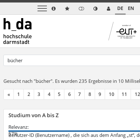
DE
EN
Gesucht nach "bücher".
Es wurden 235 Ergebnisse in 10 Milli
«
1
2
3
4
5
6
7
8
9
10
11
1
Studium von A bis Z
Relevanz:
57%
Benutzer-ID (Benutzername) , die sich aus dem Anfang „st“, 