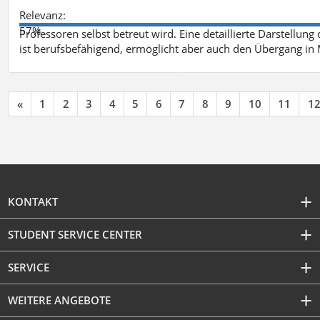
Relevanz:
57%
Professoren selbst betreut wird. Eine detaillierte Darstellung
ist berufsbefähigend, ermöglicht aber auch den Übergang in
«
1
2
3
4
5
6
7
8
9
10
11
1
KONTAKT
STUDENT SERVICE CENTER
SERVICE
WEITERE ANGEBOTE