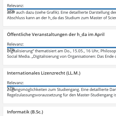
Relevanz:
57%
aber auch dazu (siehe Grafik). Eine detaillierte Darstellung d
Abschluss kann an der h_da das Studium zum Master of Scien
Öffentliche Veranstaltungen der h_da im April
Relevanz:
57%
Digitalisierung“ thematisiert am Do., 15.05., 16 Uhr, Philoso
Social Media. „Digitalisierung von Organisationen: Das Ende
Internationales Lizenzrecht (LL.M.)
Relevanz:
57%
Zugangsmöglichkeiten zum Studiengang. Eine detaillierte Dar
Regelzulassungsvoraussetzung für den Master-Studiengang ist
Informatik (B.Sc.)