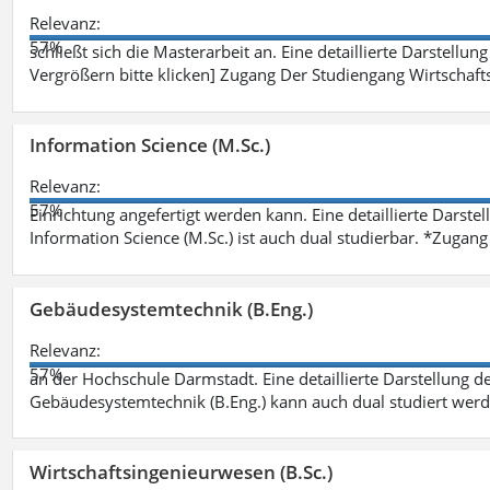
Relevanz:
57%
schließt sich die Masterarbeit an. Eine detaillierte Darstellun
Vergrößern bitte klicken] Zugang Der Studiengang Wirtschaft
Information Science (M.Sc.)
Relevanz:
57%
Einrichtung angefertigt werden kann. Eine detaillierte Darste
Information Science (M.Sc.) ist auch dual studierbar. *Zuga
Gebäudesystemtechnik (B.Eng.)
Relevanz:
57%
an der Hochschule Darmstadt. Eine detaillierte Darstellung d
Gebäudesystemtechnik (B.Eng.) kann auch dual studiert wer
Wirtschaftsingenieurwesen (B.Sc.)