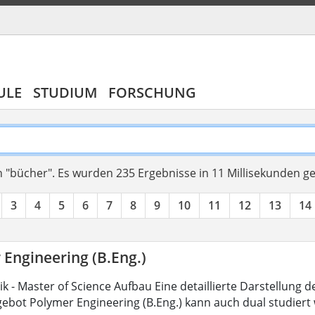
ULE
STUDIUM
FORSCHUNG
 "bücher".
Es wurden 235 Ergebnisse in 11 Millisekunden g
3
4
5
6
7
8
9
10
11
12
13
14
 Engineering (B.Eng.)
 - Master of Science Aufbau Eine detaillierte Darstellung d
ebot Polymer Engineering (B.Eng.) kann auch dual studiert