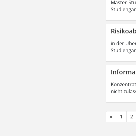
Master-Stud
Studiengan
Risikoa
in der Über
Studiengan
Informat
Konzentrati
nicht zula
«
1
2