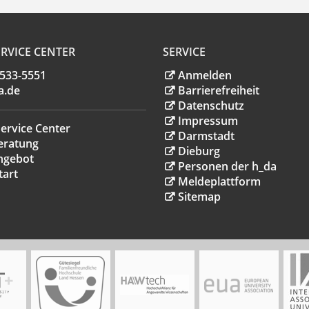
RVICE CENTER
SERVICE
.533-5551
Anmelden
a
.
de
Barrierefreiheit
Datenschutz
Impressum
ervice Center
Darmstadt
eratung
Dieburg
ngebot
Personen der h_da
tart
Meldeplattform
Sitemap