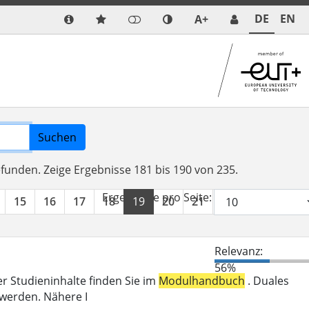
DE
EN
A+
Suchen
efunden.
Zeige Ergebnisse 181 bis 190 von 235.
Ergebnisse pro Seite:
15
16
17
18
19
20
21
22
23
24
Relevanz:
56%
er Studieninhalte finden Sie im
Modulhandbuch
. Duales
 werden. Nähere I