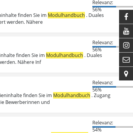
Relevanz:
56%
ninhalte finden Sie im
Modulhandbuch
. Duales

ert werden. Nähere

Relevanz:

56%
inhalte finden Sie im
Modulhandbuch
. Duales

werden. Nähere Inf

Relevanz:
56%
dieninhalte finden Sie im
Modulhandbuch
. Zugang
die Bewerberinnen und
Relevanz:
54%