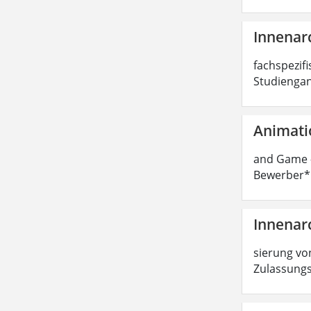
Innenarc
fachspezifi
Studiengan
Animati
and Game -
Bewerber*i
Innenarc
sierung von
Zulassungs