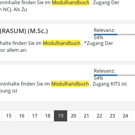
ieninhalte finden Sie im
Modulhandbuch
. Zugang Der
 NC). Als Zu
(RASUM) (M.Sc.)
Relevanz:
54%
nhalte finden Sie im
Modulhandbuch
. *Zugang Der
or allem an:
Relevanz:
54%
eninhalte finden Sie im
Modulhandbuch
. Zugang KITS ist
bung ist
15
16
17
18
19
20
21
22
23
24