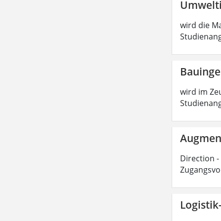
Umwelti
wird die Ma
Studienang
Bauinge
wird im Zeu
Studienang
Augmente
Direction -
Zugangsvor
Logisti