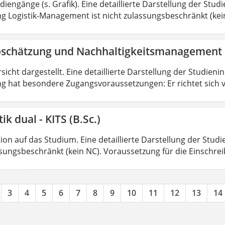
iengänge (s. Grafik). Eine detaillierte Darstellung der Stud
g Logistik-Management ist nicht zulassungsbeschränkt (kein
bschätzung und Nachhaltigkeitsmanagement 
sicht dargestellt. Eine detaillierte Darstellung der Studieni
g hat besondere Zugangsvoraussetzungen: Er richtet sich v
ik dual - KITS (B.Sc.)
on auf das Studium. Eine detaillierte Darstellung der Studi
ssungsbeschränkt (kein NC). Voraussetzung für die Einschrei
3
4
5
6
7
8
9
10
11
12
13
14