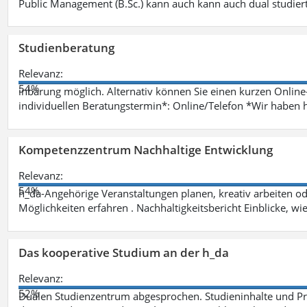
Public Management (B.Sc.) kann auch kann auch dual studie
Studienberatung
Relevanz:
54%
inbarung möglich. Alternativ können Sie einen kurzen Onlin
individuellen Beratungstermin*: Online/Telefon *Wir haben 
Kompetenzzentrum Nachhaltige Entwicklung
Relevanz:
54%
h_da-Angehörige Veranstaltungen planen, kreativ arbeiten o
Möglichkeiten erfahren . Nachhaltigkeitsbericht Einblicke, w
Das kooperative Studium an der h_da
Relevanz:
52%
Dualen Studienzentrum abgesprochen. Studieninhalte und Pra