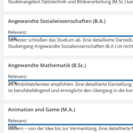
Studienangebot Optotechnik und Bildverarbeitung (M.Sc.) ka
Angewandte Sozialwissenschaften (B.A.)
Relevanz:
54%
Semester schließen das Studium ab. Eine detaillierte Darstell
Studiengang Angewandte Sozialwissenschaften (B.A.) ist nich
Angewandte Mathematik (B.Sc.)
Relevanz:
54%
als Mobilitätsfenster empfohlen. Eine detaillierte Darstellung
ist berufsbefähigend und ermöglicht den Übergang in die ko
Animation and Game (M.A.)
Relevanz:
54%
steuern – von der Idee bis zur Vermarktung. Eine detailliert