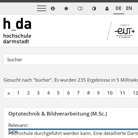
DE
EN
Gesucht nach "bücher".
Es wurden 235 Ergebnisse in 5 Millise
«
1
2
3
4
5
6
7
8
9
10
11
1
Optotechnik & Bildverarbeitung (M.Sc.)
Relevanz:
54%
Hochschule durchgeführt werden kann. Eine detaillierte Darst