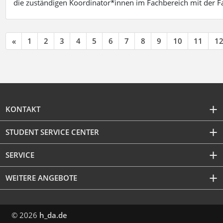
die zuständigen Koordinator*innen im Fachbereich mit der 
«
1
2
3
4
5
6
7
8
9
10
11
1
KONTAKT
STUDENT SERVICE CENTER
SERVICE
WEITERE ANGEBOTE
© 2026
h_da.de