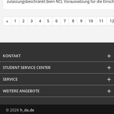
zulassungsbeschränkt (kein NC). Voraussetzung für die Einsch
«
1
2
3
4
5
6
7
8
9
10
11
1
KONTAKT
STUDENT SERVICE CENTER
SERVICE
WEITERE ANGEBOTE
© 2026
h_da.de