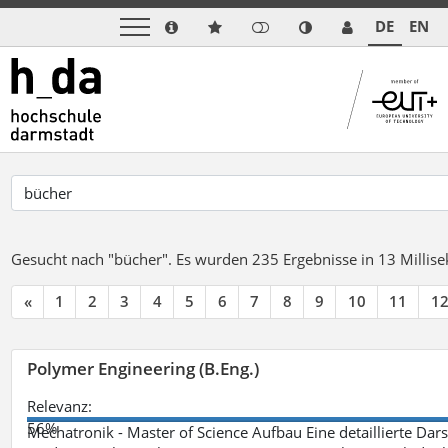
DE
EN
Gesucht nach "bücher".
Es wurden 235 Ergebnisse in 13 Milli
«
1
2
3
4
5
6
7
8
9
10
11
1
Polymer Engineering (B.Eng.)
Relevanz:
56%
Mechatronik - Master of Science Aufbau Eine detaillierte Dars