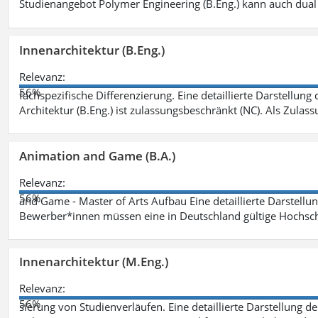
Studienangebot Polymer Engineering (B.Eng.) kann auch dual 
Innenarchitektur (B.Eng.)
Relevanz:
56%
fachspezifische Differenzierung. Eine detaillierte Darstellung
Architektur (B.Eng.) ist zulassungsbeschränkt (NC). Als Zulas
Animation and Game (B.A.)
Relevanz:
56%
and Game - Master of Arts Aufbau Eine detaillierte Darstellu
Bewerber*innen müssen eine in Deutschland gültige Hochsc
Innenarchitektur (M.Eng.)
Relevanz:
56%
sierung von Studienverläufen. Eine detaillierte Darstellung d