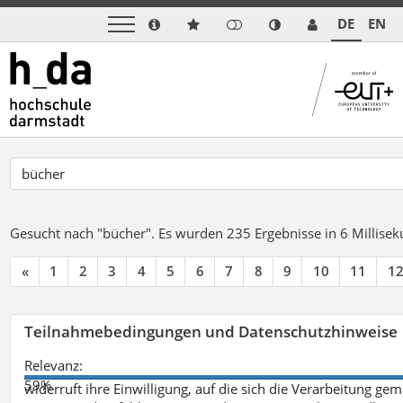
DE
EN
Gesucht nach "bücher".
Es wurden 235 Ergebnisse in 6 Millise
«
1
2
3
4
5
6
7
8
9
10
11
1
Teilnahmebedingungen und Datenschutzhinweise
Relevanz:
59%
widerruft ihre Einwilligung, auf die sich die Verarbeitung ge