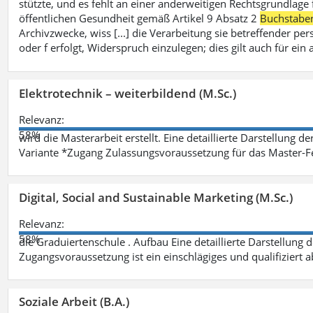
stützte, und es fehlt an einer anderweitigen Rechtsgrundlage 
öffentlichen Gesundheit gemäß Artikel 9 Absatz 2
Buchstabe
Archivzwecke, wiss [...] die Verarbeitung sie betreffender p
oder f erfolgt, Widerspruch einzulegen; dies gilt auch für ei
Elektrotechnik – weiterbildend (M.Sc.)
Relevanz:
58%
wird die Masterarbeit erstellt. Eine detaillierte Darstellung d
Variante *Zugang Zulassungsvoraussetzung für das Master-
Digital, Social and Sustainable Marketing (M.Sc.)
Relevanz:
58%
die Graduiertenschule . Aufbau Eine detaillierte Darstellung 
Zugangsvoraussetzung ist ein einschlägiges und qualifiziert 
Soziale Arbeit (B.A.)