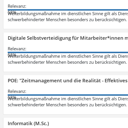
Relevanz:
58%
Weiterbildungsmaßnahme im dienstlichen Sinne gilt als Dien
schwerbehinderter Menschen besonders zu berücksichtigen. Fa
Digitale Selbstverteidigung für Mitarbeiter*innen 
Relevanz:
58%
Weiterbildungsmaßnahme im dienstlichen Sinne gilt als Dien
schwerbehinderter Menschen besonders zu berücksichtigen. Fa
POE: "Zeitmanagement und die Realität - Effektive
Relevanz:
58%
Weiterbildungsmaßnahme im dienstlichen Sinne gilt als Dien
schwerbehinderter Menschen besonders zu berücksichtigen. Fa
Informatik (M.Sc.)