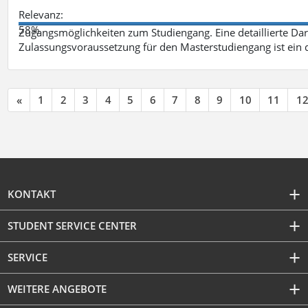
Relevanz:
58%
Zugangsmöglichkeiten zum Studiengang. Eine detaillierte Dar
Zulassungsvoraussetzung für den Masterstudiengang ist ein q
«
1
2
3
4
5
6
7
8
9
10
11
1
KONTAKT
STUDENT SERVICE CENTER
SERVICE
WEITERE ANGEBOTE