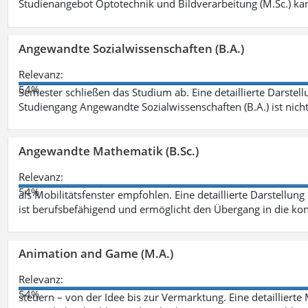
Studienangebot Optotechnik und Bildverarbeitung (M.Sc.) ka
Angewandte Sozialwissenschaften (B.A.)
Relevanz:
54%
Semester schließen das Studium ab. Eine detaillierte Darstell
Studiengang Angewandte Sozialwissenschaften (B.A.) ist nich
Angewandte Mathematik (B.Sc.)
Relevanz:
54%
als Mobilitätsfenster empfohlen. Eine detaillierte Darstellung
ist berufsbefähigend und ermöglicht den Übergang in die ko
Animation and Game (M.A.)
Relevanz:
54%
steuern – von der Idee bis zur Vermarktung. Eine detailliert