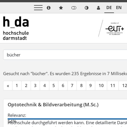
DE
EN
Gesucht nach "bücher".
Es wurden 235 Ergebnisse in 7 Millise
«
1
2
3
4
5
6
7
8
9
10
11
1
Optotechnik & Bildverarbeitung (M.Sc.)
Relevanz:
54%
Hochschule durchgeführt werden kann. Eine detaillierte Darst