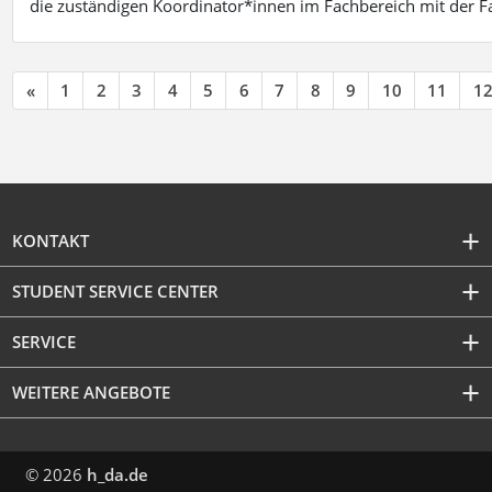
die zuständigen Koordinator*innen im Fachbereich mit der 
«
1
2
3
4
5
6
7
8
9
10
11
1
KONTAKT
STUDENT SERVICE CENTER
SERVICE
WEITERE ANGEBOTE
© 2026
h_da.de