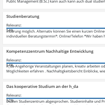
Public Management (B.Sc.) kann auch kann auch dual studie
Studienberatung
Relevanz:
54%
inbarung möglich. Alternativ können Sie einen kurzen Onlin
individuellen Beratungstermin*: Online/Telefon *Wir haben 
Kompetenzzentrum Nachhaltige Entwicklung
Relevanz:
54%
h_da-Angehörige Veranstaltungen planen, kreativ arbeiten o
Möglichkeiten erfahren . Nachhaltigkeitsbericht Einblicke, w
Das kooperative Studium an der h_da
Relevanz:
52%
Dualen Studienzentrum abgesprochen. Studieninhalte und Pra