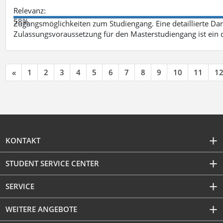
Relevanz:
58%
Zugangsmöglichkeiten zum Studiengang. Eine detaillierte Dar
Zulassungsvoraussetzung für den Masterstudiengang ist ein q
«
1
2
3
4
5
6
7
8
9
10
11
1
KONTAKT
STUDENT SERVICE CENTER
SERVICE
WEITERE ANGEBOTE