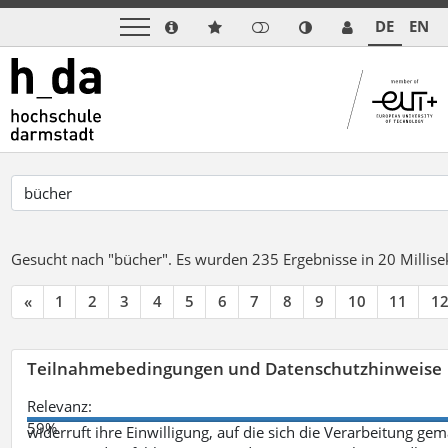
DE
EN
Gesucht nach "bücher".
Es wurden 235 Ergebnisse in 20 Milli
«
1
2
3
4
5
6
7
8
9
10
11
1
Teilnahmebedingungen und Datenschutzhinweise
Relevanz:
59%
widerruft ihre Einwilligung, auf die sich die Verarbeitung ge