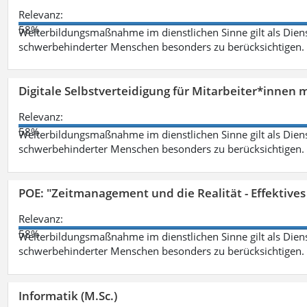
Relevanz:
58%
Weiterbildungsmaßnahme im dienstlichen Sinne gilt als Dien
schwerbehinderter Menschen besonders zu berücksichtigen. Fa
Digitale Selbstverteidigung für Mitarbeiter*innen 
Relevanz:
58%
Weiterbildungsmaßnahme im dienstlichen Sinne gilt als Dien
schwerbehinderter Menschen besonders zu berücksichtigen. Fa
POE: "Zeitmanagement und die Realität - Effektive
Relevanz:
58%
Weiterbildungsmaßnahme im dienstlichen Sinne gilt als Dien
schwerbehinderter Menschen besonders zu berücksichtigen. Fa
Informatik (M.Sc.)