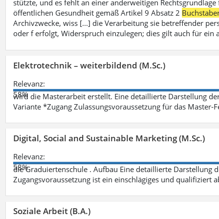
stützte, und es fehlt an einer anderweitigen Rechtsgrundlage 
öffentlichen Gesundheit gemäß Artikel 9 Absatz 2
Buchstabe
Archivzwecke, wiss [...] die Verarbeitung sie betreffender p
oder f erfolgt, Widerspruch einzulegen; dies gilt auch für ei
Elektrotechnik – weiterbildend (M.Sc.)
Relevanz:
58%
wird die Masterarbeit erstellt. Eine detaillierte Darstellung d
Variante *Zugang Zulassungsvoraussetzung für das Master-
Digital, Social and Sustainable Marketing (M.Sc.)
Relevanz:
58%
die Graduiertenschule . Aufbau Eine detaillierte Darstellung 
Zugangsvoraussetzung ist ein einschlägiges und qualifiziert 
Soziale Arbeit (B.A.)