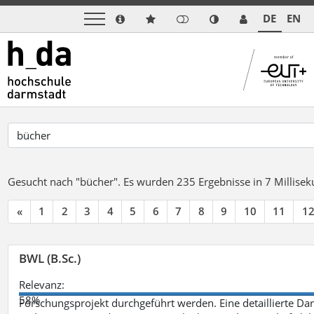
DE
EN
Gesucht nach "bücher".
Es wurden 235 Ergebnisse in 7 Millise
«
1
2
3
4
5
6
7
8
9
10
11
1
BWL (B.Sc.)
Relevanz:
58%
Forschungsprojekt durchgeführt werden. Eine detaillierte Dar