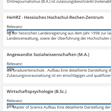
Onlinejournalismus (B.A.) ist zulassungsbeschränkt (notenab
HeHRZ - Hessisches Hochschul-Rechen-Zentrum
Relevanz:
58%
ng der hessischen Landesregierung aus dem Jahr 1998 zur l
Landesverwaltung, sowie der Überführung der Hochschulen 
Angewandte Sozialwissenschaften (M.A.)
Relevanz:
58%
die Graduiertenschule . Aufbau Eine detaillierte Darstellung 
Zulassungsvoraussetzung ist ein einschlägiges und qualifizie
Wirtschaftspsychologie (B.Sc.)
Relevanz:
58%
e – Master of Science Aufbau Eine detaillierte Darstellung der