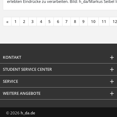
erlebten Eindrücke zu verarbeiten. Bild: h_da/Markus Seibe
«
1
2
3
4
5
6
7
8
9
10
11
1
KONTAKT
STUDENT SERVICE CENTER
SERVICE
WEITERE ANGEBOTE
© 2026
h_da.de