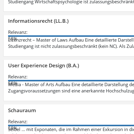
Studiengang Wirtschaftspsychologie ist zulassungsbeschränkt 
Informationsrecht (LL.B.)
Relevanz:
58%
Lizenzrecht – Master of Laws Aufbau Eine detaillierte Darstel
Studiengang ist nicht zulassungsbeschränkt (kein NC). Als Z
User Experience Design (B.A.)
Relevanz:
58%
Media - Master of Arts Aufbau Eine detaillierte Darstellung d
Zugangsvoraussetzungen sind eine anerkannte Hochschulzug
Schauraum
Relevanz:
58%
Seibel ... mit Exponaten, die im Rahmen einer Exkursion in 