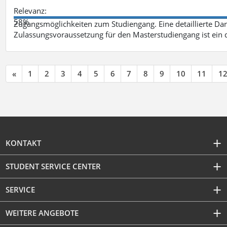
Relevanz:
58%
Zugangsmöglichkeiten zum Studiengang. Eine detaillierte Dar
Zulassungsvoraussetzung für den Masterstudiengang ist ein q
«
1
2
3
4
5
6
7
8
9
10
11
1
KONTAKT
STUDENT SERVICE CENTER
SERVICE
WEITERE ANGEBOTE