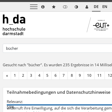
DE
EN
Gesucht nach "bücher".
Es wurden 235 Ergebnisse in 14 Milli
«
1
2
3
4
5
6
7
8
9
10
11
1
Teilnahmebedingungen und Datenschutzhinweise
Relevanz:
59%
widerruft ihre Einwilligung, auf die sich die Verarbeitung ge