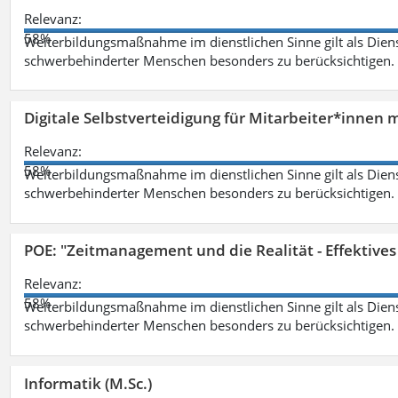
Relevanz:
58%
Weiterbildungsmaßnahme im dienstlichen Sinne gilt als Dien
schwerbehinderter Menschen besonders zu berücksichtigen. Fa
Digitale Selbstverteidigung für Mitarbeiter*innen 
Relevanz:
58%
Weiterbildungsmaßnahme im dienstlichen Sinne gilt als Dien
schwerbehinderter Menschen besonders zu berücksichtigen. Fa
POE: "Zeitmanagement und die Realität - Effektive
Relevanz:
58%
Weiterbildungsmaßnahme im dienstlichen Sinne gilt als Dien
schwerbehinderter Menschen besonders zu berücksichtigen. Fa
Informatik (M.Sc.)