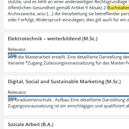
stützte, und es fehlt an einer anderweitigen Rechtsgrundlage 
öffentlichen Gesundheit gemäß Artikel 9 Absatz 2
Buchstabe
Archivzwecke, wiss [...] die Verarbeitung sie betreffender p
oder f erfolgt, Widerspruch einzulegen; dies gilt auch für ei
Elektrotechnik – weiterbildend (M.Sc.)
Relevanz:
58%
wird die Masterarbeit erstellt. Eine detaillierte Darstellung d
Variante *Zugang Zulassungsvoraussetzung für das Master-
Digital, Social and Sustainable Marketing (M.Sc.)
Relevanz:
58%
die Graduiertenschule . Aufbau Eine detaillierte Darstellung 
Zugangsvoraussetzung ist ein einschlägiges und qualifiziert 
Soziale Arbeit (B.A.)