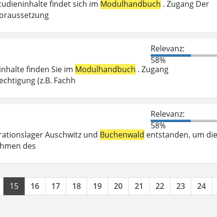
tudieninhalte findet sich im
Modulhandbuch
. Zugang Der
voraussetzung
Relevanz:
58%
inhalte finden Sie im
Modulhandbuch
. Zugang
chtigung (z.B. Fachh
Relevanz:
58%
trationslager Auschwitz und
Buchenwald
entstanden, um di
Rahmen des
15
16
17
18
19
20
21
22
23
24