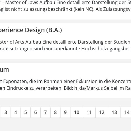
 – Master of Laws Aufbau Eine detaillierte Darstellung der S
g ist nicht zulassungsbeschränkt (kein NC). Als Zulassungs
erience Design (B.A.)
ter of Arts Aufbau Eine detaillierte Darstellung der Studien
aussetzungen sind eine anerkannte Hochschulzugangsbere
aum
 mit Exponaten, die im Rahmen einer Exkursion in die Konzen
ten Eindrücke zu verarbeiten. Bild: h_da/Markus Seibel Im 
3
4
5
6
7
8
9
10
11
12
13
14