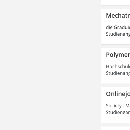
Mechatr
die Graduie
Studienang
Polymer
Hochschulen
Studienang
Onlinejo
Society - M
Studiengan