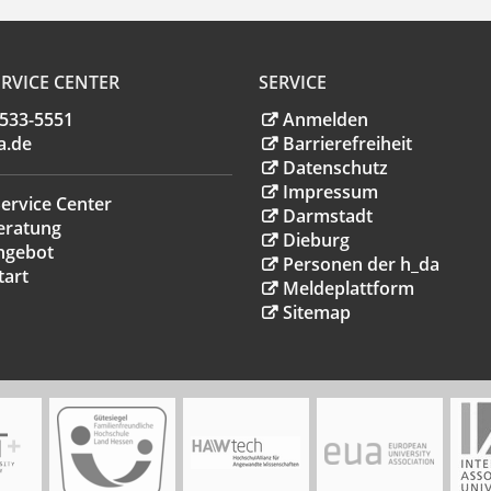
RVICE CENTER
SERVICE
.533-5551
Anmelden
a
.
de
Barrierefreiheit
Datenschutz
Impressum
ervice Center
Darmstadt
eratung
Dieburg
ngebot
Personen der h_da
tart
Meldeplattform
Sitemap