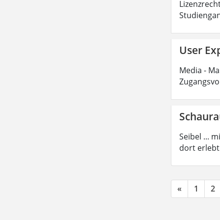
Lizenzrecht
Studiengan
User Exp
Media - Mas
Zugangsvor
Schaur
Seibel ...
dort erleb
«
1
2