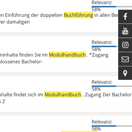
Relevanz:
58%
en Einführung der doppelten
Buchführung
in allen Bereiche

der damaligen

Relevanz:

58%
eninhalte finden Sie im
Modulhandbuch
. *Zugang

hlossenes Bachelor-

Relevanz:
58%
nhalte findet sich im
Modulhandbuch
. Zugang Der Bachelor
s Z
Relevanz:
58%