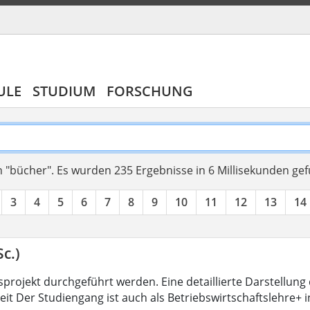
ULE
STUDIUM
FORSCHUNG
 "bücher".
Es wurden 235 Ergebnisse in 6 Millisekunden ge
3
4
5
6
7
8
9
10
11
12
13
14
c.)
projekt durchgeführt werden. Eine detaillierte Darstellung 
eit Der Studiengang ist auch als Betriebswirtschaftslehre+ 