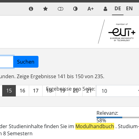
DE
EN
A+
Suchen
funden.
Zeige Ergebnisse 141 bis 150 von 235.
Ergebnisse pro Seite:
15
16
17
18
19
20
21
22
23
24
Relevanz:
58%
der Studieninhalte finden Sie im
Modulhandbuch
. Studium
in 8 Semestern