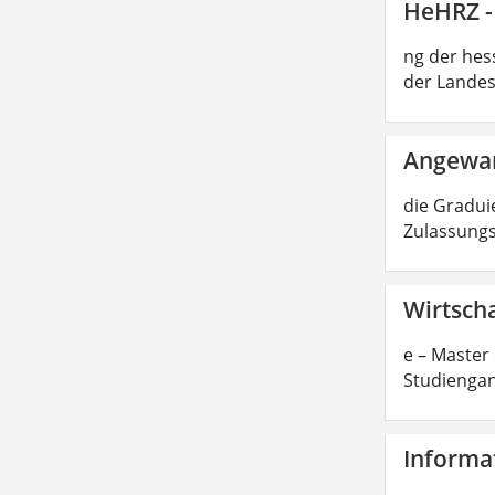
HeHRZ -
ng der hes
der Landes
Angewan
die Graduie
Zulassungs
Wirtscha
e – Master 
Studiengan
Informat