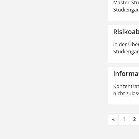
Master-Stud
Studiengan
Risikoa
in der Über
Studiengan
Informat
Konzentrati
nicht zula
«
1
2