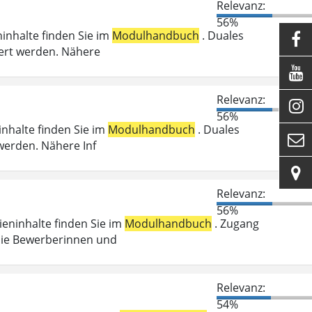
Relevanz:
56%
ninhalte finden Sie im
Modulhandbuch
. Duales

ert werden. Nähere

Relevanz:

56%
inhalte finden Sie im
Modulhandbuch
. Duales

werden. Nähere Inf

Relevanz:
56%
dieninhalte finden Sie im
Modulhandbuch
. Zugang
die Bewerberinnen und
Relevanz:
54%