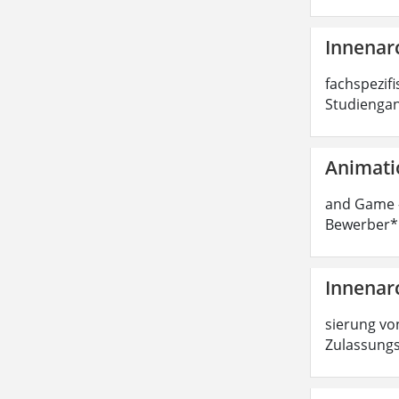
Innenarc
fachspezifi
Studiengan
Animati
and Game -
Bewerber*i
Innenarc
sierung von
Zulassungs