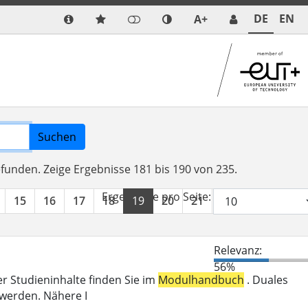
DE
EN
A+
Suchen
efunden.
Zeige Ergebnisse 181 bis 190 von 235.
Ergebnisse pro Seite:
15
16
17
18
19
20
21
22
23
24
Relevanz:
56%
er Studieninhalte finden Sie im
Modulhandbuch
. Duales
 werden. Nähere I