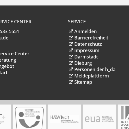
RVICE CENTER
SERVICE
.533-5551
Anmelden
a
.
de
Barrierefreiheit
Datenschutz
Impressum
ervice Center
Darmstadt
eratung
Dieburg
ngebot
Personen der h_da
tart
Meldeplattform
Sitemap