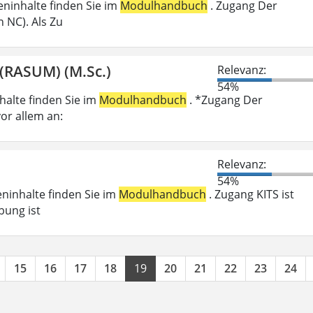
ieninhalte finden Sie im
Modulhandbuch
. Zugang Der
 NC). Als Zu
(RASUM) (M.Sc.)
Relevanz:
54%
nhalte finden Sie im
Modulhandbuch
. *Zugang Der
or allem an:
Relevanz:
54%
eninhalte finden Sie im
Modulhandbuch
. Zugang KITS ist
bung ist
15
16
17
18
19
20
21
22
23
24