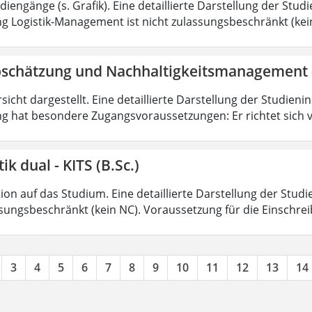
iengänge (s. Grafik). Eine detaillierte Darstellung der Stud
g Logistik-Management ist nicht zulassungsbeschränkt (kein
bschätzung und Nachhaltigkeitsmanagement 
sicht dargestellt. Eine detaillierte Darstellung der Studieni
g hat besondere Zugangsvoraussetzungen: Er richtet sich v
ik dual - KITS (B.Sc.)
on auf das Studium. Eine detaillierte Darstellung der Studi
ssungsbeschränkt (kein NC). Voraussetzung für die Einschrei
3
4
5
6
7
8
9
10
11
12
13
14