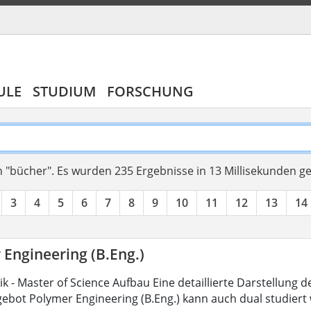
ULE
STUDIUM
FORSCHUNG
 "bücher".
Es wurden 235 Ergebnisse in 13 Millisekunden g
3
4
5
6
7
8
9
10
11
12
13
14
 Engineering (B.Eng.)
 - Master of Science Aufbau Eine detaillierte Darstellung d
ebot Polymer Engineering (B.Eng.) kann auch dual studiert