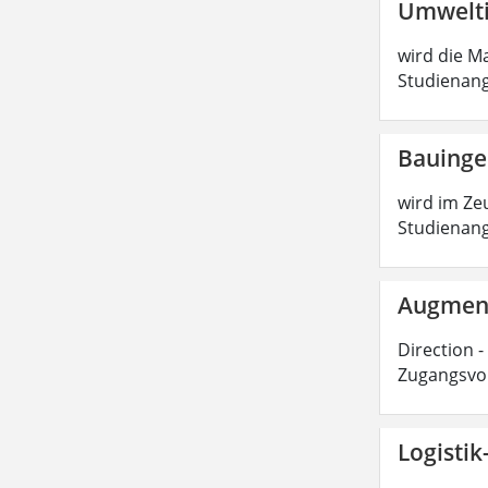
Umwelti
wird die Ma
Studienang
Bauinge
wird im Zeu
Studienang
Augmente
Direction -
Zugangsvor
Logisti