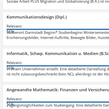
Soziale Arbeit PLUS Migration und Globalisierung (B.A.) ist ni
Kommunikationsdesign (Dipl.)
Relevanz:
56%
Studienort Darmstadt Beginn* Studienbeginn Wintersemeste
Erscheinungsbilder, Internet-Auftritte, Bewegte Bilder, Ausste
Informatik, Schwp. Kommunikation u. Medien (B.Sc
Relevanz:
56%
in einem Unternehmen erstellt. Eine detaillierte Darstellung 
ist nicht zulassungsbeschränkt (kein NC), allerdings ist der A
Angewandte Mathematik: Finanzen und Versicher
Relevanz:
56%
Zugangsmöglichkeiten zum Studiengang. Eine detaillierte Dar