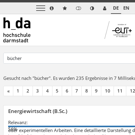
DE
EN
Gesucht nach "bücher".
Es wurden 235 Ergebnisse in 7 Millise
«
1
2
3
4
5
6
7
8
9
10
11
1
Energiewirtschaft (B.Sc.)
Relevanz:
56%
oder experimentellen Arbeiten. Eine detaillierte Darstellung 