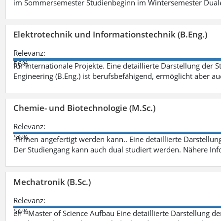
im Sommersemester Studienbeginn im Wintersemester Dual
Elektrotechnik und Informationstechnik (B.Eng.)
Relevanz:
56%
für internationale Projekte. Eine detaillierte Darstellung der 
Engineering (B.Eng.) ist berufsbefähigend, ermöglicht aber a
Chemie- und Biotechnologie (M.Sc.)
Relevanz:
56%
-firmen angefertigt werden kann.. Eine detaillierte Darstellu
Der Studiengang kann auch dual studiert werden. Nähere In
Mechatronik (B.Sc.)
Relevanz:
56%
en - Master of Science Aufbau Eine detaillierte Darstellung d