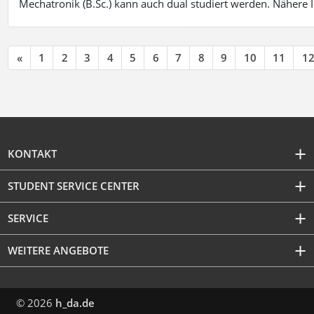
Mechatronik (B.Sc.) kann auch dual studiert werden. Nähere
«
1
2
3
4
5
6
7
8
9
10
11
1
KONTAKT
STUDENT SERVICE CENTER
SERVICE
WEITERE ANGEBOTE
© 2026
h_da.de