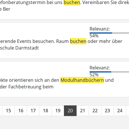
elefonberatungstermin bei uns
buchen
. Vereinbaren Sie direk
e Ber
Relevanz:
54%
irierende Events besuchen. Raum
buchen
oder mehr über
chschule Darmstadt
Relevanz:
52%
kte orientieren sich an den
Modulhandbüchern
und
 der Fachbetreuung beim
15
16
17
18
19
20
21
22
23
24