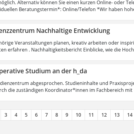
öglich. Alternativ können Sie einen kurzen Online- oder T
viduellen Beratungstermin*: Online/Telefon *Wir haben hoh
nzzentrum Nachhaltige Entwicklung
örige Veranstaltungen planen, kreativ arbeiten oder insp
ten erfahren . Nachhaltigkeitsbericht Einblicke, wie die Ho
perative Studium an der h_da
dienzentrum abgesprochen. Studieninhalte und Praxisproje
ch die zuständigen Koordinator*innen im Fachbereich mit
3
4
5
6
7
8
9
10
11
12
13
14