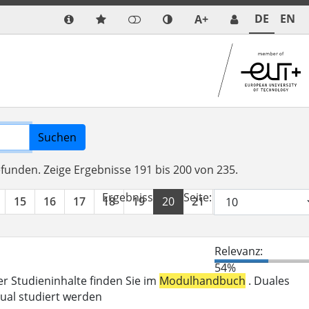
DE
EN
A+
Suchen
efunden.
Zeige Ergebnisse 191 bis 200 von 235.
Ergebnisse pro Seite:
15
16
17
18
19
20
21
22
23
24
Relevanz:
54%
er Studieninhalte finden Sie im
Modulhandbuch
. Duales
ual studiert werden