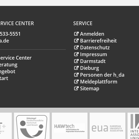
RVICE CENTER
SERVICE
.533-5551
Anmelden
a
.
de
Barrierefreiheit
Datenschutz
Impressum
ervice Center
Darmstadt
eratung
Dieburg
ngebot
Personen der h_da
tart
Meldeplattform
Sitemap