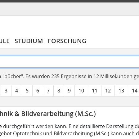
ULE
STUDIUM
FORSCHUNG
 "bücher".
Es wurden 235 Ergebnisse in 12 Millisekunden g
3
4
5
6
7
8
9
10
11
12
13
14
nik & Bildverarbeitung (M.Sc.)
 durchgeführt werden kann. Eine detaillierte Darstellung d
ebot Optotechnik und Bildverarbeitung (M.Sc.) kann auch d