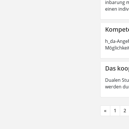
inbarung m
einen indi
Kompete
h_da-Angeh
Möglichkei
Das koo
Dualen Stu
werden dur
«
1
2