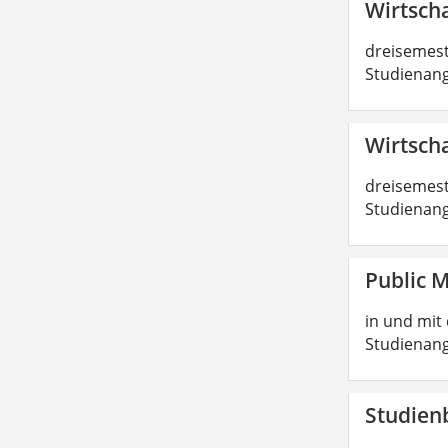
Wirtscha
dreisemest
Studienang
Wirtscha
dreisemest
Studienang
Public 
in und mit 
Studienang
Studien