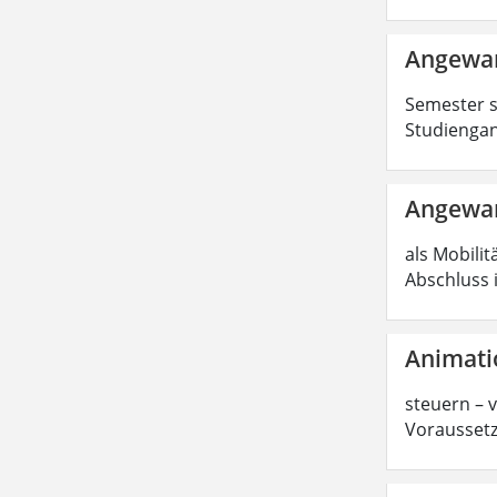
Angewan
Semester s
Studiengan
Angewan
als Mobilit
Abschluss 
Animati
steuern – 
Voraussetz