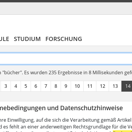
ULE
STUDIUM
FORSCHUNG
 "bücher".
Es wurden 235 Ergebnisse in 8 Millisekunden ge
3
4
5
6
7
8
9
10
11
12
13
14
mebedingungen und Datenschutzhinweise
hre Einwilligung, auf die sich die Verarbeitung gemäß Artike
d es fehlt an einer anderweitigen Rechtsgrundlage für die V