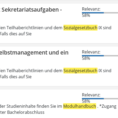
t Sekretariatsaufgaben -
Relevanz:
58%
den Teilhaberichtlinien und dem
Sozialgesetzbuch
IX sind
lls dies auf Sie
 Selbstmanagement und ein
Relevanz:
58%
den Teilhaberichtlinien und dem
Sozialgesetzbuch
IX sind
lls dies auf Sie
Relevanz:
58%
der Studieninhalte finden Sie im
Modulhandbuch
. *Zugang
rter Bachelorabschluss