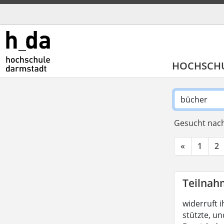
HOCHSCH
Gesucht nach
«
1
2
Teilnah
widerruft i
stützte, un