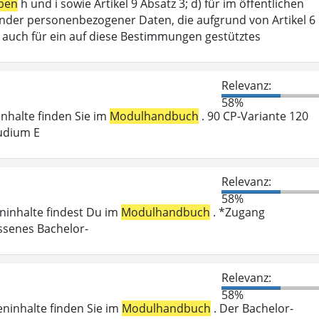
ben
h und i sowie Artikel 9 Absatz 3; d) für im öffentlichen
ffender personenbezogener Daten, die aufgrund von Artikel 6
lt auch für ein auf diese Bestimmungen gestütztes
Relevanz:
58%
ninhalte finden Sie im
Modulhandbuch
. 90 CP-Variante 120
udium E
Relevanz:
58%
eninhalte findest Du im
Modulhandbuch
. *Zugang
ossenes Bachelor-
Relevanz:
58%
eninhalte finden Sie im
Modulhandbuch
. Der Bachelor-