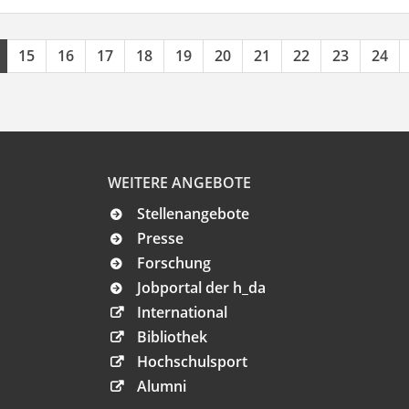
15
16
17
18
19
20
21
22
23
24
WEITERE ANGEBOTE
Stellenangebote
Presse
Forschung
Jobportal der h_da
International
Bibliothek
Hochschulsport
Alumni