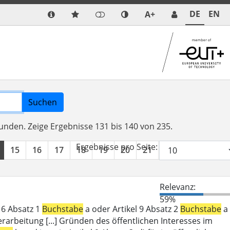
DE
EN
A+
Suchen
funden.
Zeige Ergebnisse 131 bis 140 von 235.
Ergebnisse pro Seite:
15
16
17
18
19
20
21
22
23
24
Relevanz:
59%
l 6 Absatz 1
Buchstabe
a oder Artikel 9 Absatz 2
Buchstabe
a
erarbeitung [...] Gründen des öffentlichen Interesses im