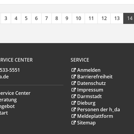
3
4
5
6
7
8
9
10
11
12
13
14
RVICE CENTER
SERVICE
.533-5551
Anmelden
a
.
de
Barrierefreiheit
Datenschutz
Impressum
ervice Center
Darmstadt
eratung
Dieburg
ngebot
Personen der h_da
tart
Meldeplattform
Sitemap