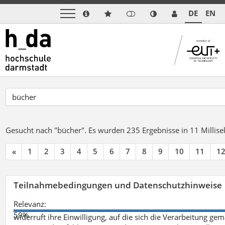
DE
EN
Gesucht nach "bücher".
Es wurden 235 Ergebnisse in 11 Milli
«
1
2
3
4
5
6
7
8
9
10
11
1
Teilnahmebedingungen und Datenschutzhinweise
Relevanz:
59%
widerruft ihre Einwilligung, auf die sich die Verarbeitung ge