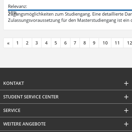
Relevanz:
58%
Zugangsmöglichkeiten zum Studiengang. Eine detaillierte Dar
Zulassungsvoraussetzung für den Masterstudiengang ist ein q
«
1
2
3
4
5
6
7
8
9
10
11
1
KONTAKT
STUDENT SERVICE CENTER
SERVICE
WEITERE ANGEBOTE