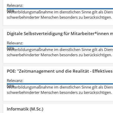
Relevanz:
58%
Weiterbildungsmaßnahme im dienstlichen Sinne gilt als Dien
schwerbehinderter Menschen besonders zu berücksichtigen. Fa
Digitale Selbstverteidigung für Mitarbeiter*innen 
Relevanz:
58%
Weiterbildungsmaßnahme im dienstlichen Sinne gilt als Dien
schwerbehinderter Menschen besonders zu berücksichtigen. Fa
POE: "Zeitmanagement und die Realität - Effektive
Relevanz:
58%
Weiterbildungsmaßnahme im dienstlichen Sinne gilt als Dien
schwerbehinderter Menschen besonders zu berücksichtigen. Fa
Informatik (M.Sc.)