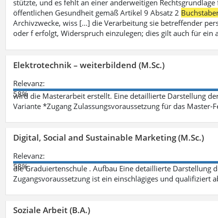
stützte, und es fehlt an einer anderweitigen Rechtsgrundlage 
öffentlichen Gesundheit gemäß Artikel 9 Absatz 2
Buchstabe
Archivzwecke, wiss [...] die Verarbeitung sie betreffender p
oder f erfolgt, Widerspruch einzulegen; dies gilt auch für ei
Elektrotechnik – weiterbildend (M.Sc.)
Relevanz:
58%
wird die Masterarbeit erstellt. Eine detaillierte Darstellung d
Variante *Zugang Zulassungsvoraussetzung für das Master-
Digital, Social and Sustainable Marketing (M.Sc.)
Relevanz:
58%
die Graduiertenschule . Aufbau Eine detaillierte Darstellung 
Zugangsvoraussetzung ist ein einschlägiges und qualifiziert 
Soziale Arbeit (B.A.)