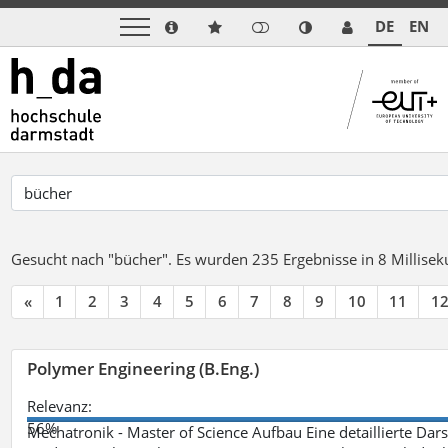
DE
EN
Gesucht nach "bücher".
Es wurden 235 Ergebnisse in 8 Millise
«
1
2
3
4
5
6
7
8
9
10
11
1
Polymer Engineering (B.Eng.)
Relevanz:
56%
Mechatronik - Master of Science Aufbau Eine detaillierte Dars