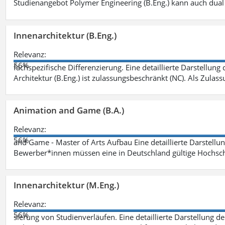
Studienangebot Polymer Engineering (B.Eng.) kann auch dual 
Innenarchitektur (B.Eng.)
Relevanz:
56%
fachspezifische Differenzierung. Eine detaillierte Darstellung
Architektur (B.Eng.) ist zulassungsbeschränkt (NC). Als Zulas
Animation and Game (B.A.)
Relevanz:
56%
and Game - Master of Arts Aufbau Eine detaillierte Darstellu
Bewerber*innen müssen eine in Deutschland gültige Hochsc
Innenarchitektur (M.Eng.)
Relevanz:
56%
sierung von Studienverläufen. Eine detaillierte Darstellung d