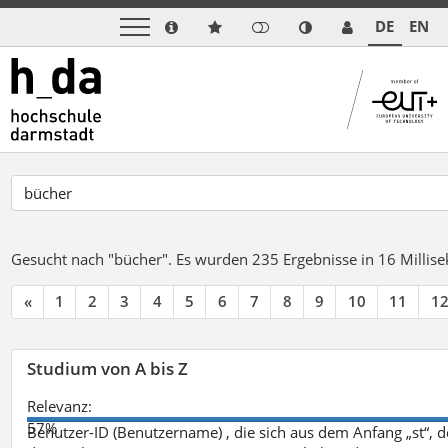
DE
EN
Gesucht nach "bücher".
Es wurden 235 Ergebnisse in 16 Milli
«
1
2
3
4
5
6
7
8
9
10
11
1
Studium von A bis Z
Relevanz:
57%
Benutzer-ID (Benutzername) , die sich aus dem Anfang „st“, 