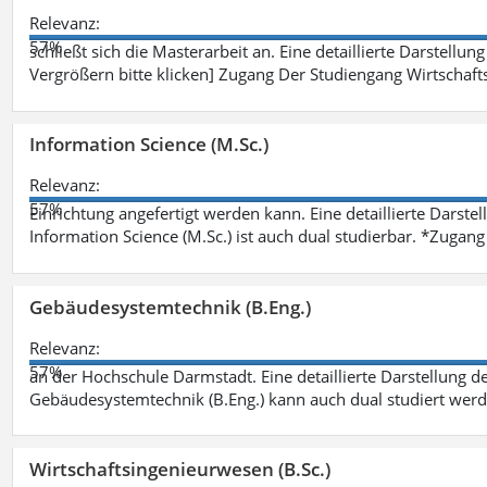
Relevanz:
57%
schließt sich die Masterarbeit an. Eine detaillierte Darstellun
Vergrößern bitte klicken] Zugang Der Studiengang Wirtschaft
Information Science (M.Sc.)
Relevanz:
57%
Einrichtung angefertigt werden kann. Eine detaillierte Darste
Information Science (M.Sc.) ist auch dual studierbar. *Zuga
Gebäudesystemtechnik (B.Eng.)
Relevanz:
57%
an der Hochschule Darmstadt. Eine detaillierte Darstellung d
Gebäudesystemtechnik (B.Eng.) kann auch dual studiert wer
Wirtschaftsingenieurwesen (B.Sc.)