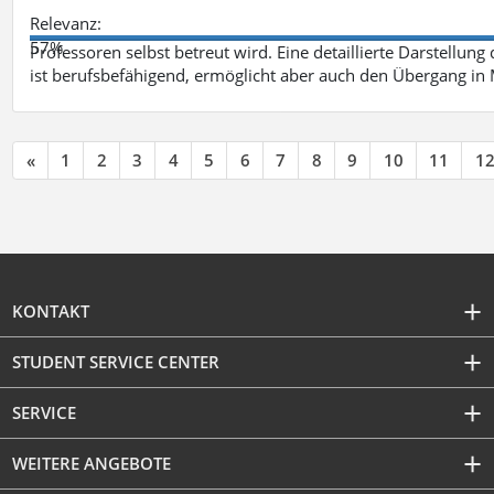
Relevanz:
57%
Professoren selbst betreut wird. Eine detaillierte Darstellung
ist berufsbefähigend, ermöglicht aber auch den Übergang in
«
1
2
3
4
5
6
7
8
9
10
11
1
KONTAKT
STUDENT SERVICE CENTER
SERVICE
WEITERE ANGEBOTE