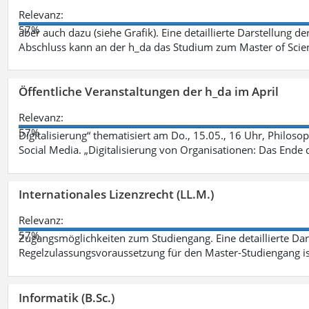
Relevanz:
57%
aber auch dazu (siehe Grafik). Eine detaillierte Darstellung d
Abschluss kann an der h_da das Studium zum Master of Scien
Öffentliche Veranstaltungen der h_da im April
Relevanz:
57%
Digitalisierung“ thematisiert am Do., 15.05., 16 Uhr, Philoso
Social Media. „Digitalisierung von Organisationen: Das Ende
Internationales Lizenzrecht (LL.M.)
Relevanz:
57%
Zugangsmöglichkeiten zum Studiengang. Eine detaillierte Dar
Regelzulassungsvoraussetzung für den Master-Studiengang ist
Informatik (B.Sc.)