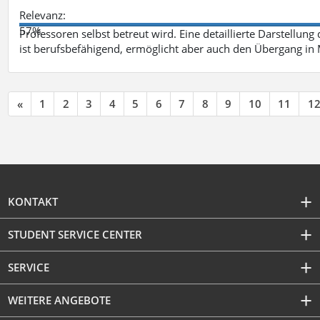
Relevanz:
57%
Professoren selbst betreut wird. Eine detaillierte Darstellung
ist berufsbefähigend, ermöglicht aber auch den Übergang in
«
1
2
3
4
5
6
7
8
9
10
11
1
KONTAKT
STUDENT SERVICE CENTER
SERVICE
WEITERE ANGEBOTE