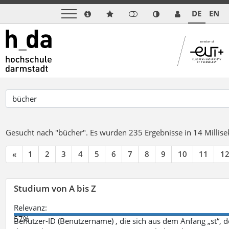
DE
EN
Gesucht nach "bücher".
Es wurden 235 Ergebnisse in 14 Milli
«
1
2
3
4
5
6
7
8
9
10
11
1
Studium von A bis Z
Relevanz:
57%
Benutzer-ID (Benutzername) , die sich aus dem Anfang „st“, 