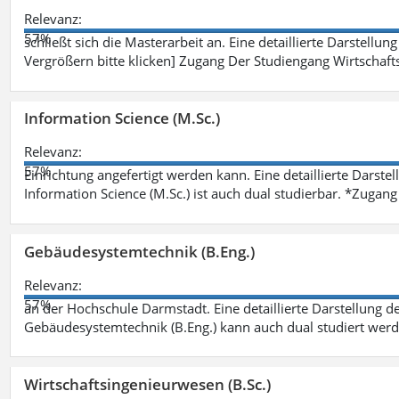
Relevanz:
57%
schließt sich die Masterarbeit an. Eine detaillierte Darstellun
Vergrößern bitte klicken] Zugang Der Studiengang Wirtschaft
Information Science (M.Sc.)
Relevanz:
57%
Einrichtung angefertigt werden kann. Eine detaillierte Darste
Information Science (M.Sc.) ist auch dual studierbar. *Zuga
Gebäudesystemtechnik (B.Eng.)
Relevanz:
57%
an der Hochschule Darmstadt. Eine detaillierte Darstellung d
Gebäudesystemtechnik (B.Eng.) kann auch dual studiert wer
Wirtschaftsingenieurwesen (B.Sc.)