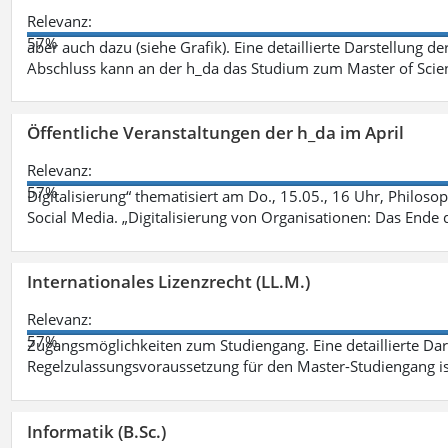
Relevanz:
57%
aber auch dazu (siehe Grafik). Eine detaillierte Darstellung d
Abschluss kann an der h_da das Studium zum Master of Scien
Öffentliche Veranstaltungen der h_da im April
Relevanz:
57%
Digitalisierung“ thematisiert am Do., 15.05., 16 Uhr, Philoso
Social Media. „Digitalisierung von Organisationen: Das Ende
Internationales Lizenzrecht (LL.M.)
Relevanz:
57%
Zugangsmöglichkeiten zum Studiengang. Eine detaillierte Dar
Regelzulassungsvoraussetzung für den Master-Studiengang ist
Informatik (B.Sc.)