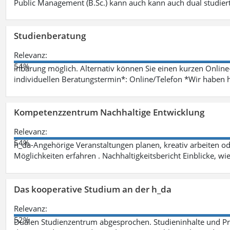
Public Management (B.Sc.) kann auch kann auch dual studie
Studienberatung
Relevanz:
54%
inbarung möglich. Alternativ können Sie einen kurzen Onlin
individuellen Beratungstermin*: Online/Telefon *Wir haben 
Kompetenzzentrum Nachhaltige Entwicklung
Relevanz:
54%
h_da-Angehörige Veranstaltungen planen, kreativ arbeiten o
Möglichkeiten erfahren . Nachhaltigkeitsbericht Einblicke, w
Das kooperative Studium an der h_da
Relevanz:
52%
Dualen Studienzentrum abgesprochen. Studieninhalte und Pra