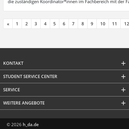
die zuständigen Koordinator*innen im Fachbereich mit der 
«
1
2
3
4
5
6
7
8
9
10
11
1
KONTAKT
STUDENT SERVICE CENTER
SERVICE
WEITERE ANGEBOTE
© 2026
h_da.de