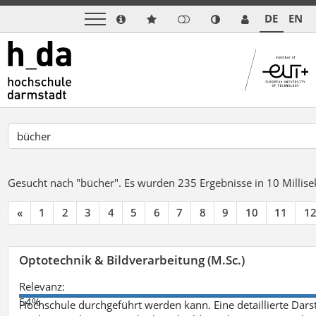
DE
EN
Gesucht nach "bücher".
Es wurden 235 Ergebnisse in 10 Milli
«
1
2
3
4
5
6
7
8
9
10
11
1
Optotechnik & Bildverarbeitung (M.Sc.)
Relevanz:
54%
Hochschule durchgeführt werden kann. Eine detaillierte Darst