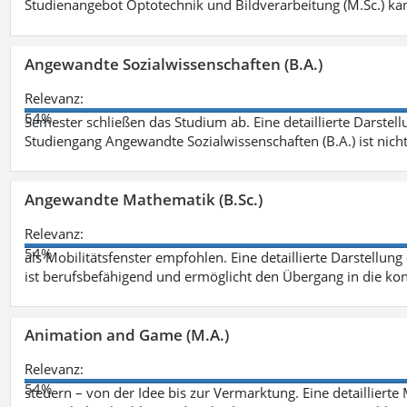
Studienangebot Optotechnik und Bildverarbeitung (M.Sc.) ka
Angewandte Sozialwissenschaften (B.A.)
Relevanz:
54%
Semester schließen das Studium ab. Eine detaillierte Darstell
Studiengang Angewandte Sozialwissenschaften (B.A.) ist nich
Angewandte Mathematik (B.Sc.)
Relevanz:
54%
als Mobilitätsfenster empfohlen. Eine detaillierte Darstellung
ist berufsbefähigend und ermöglicht den Übergang in die ko
Animation and Game (M.A.)
Relevanz:
54%
steuern – von der Idee bis zur Vermarktung. Eine detailliert