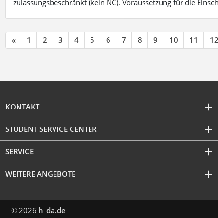
zulassungsbeschränkt (kein NC). Voraussetzung für die Einsch
«
1
2
3
4
5
6
7
8
9
10
11
1
KONTAKT
STUDENT SERVICE CENTER
SERVICE
WEITERE ANGEBOTE
© 2026
h_da.de