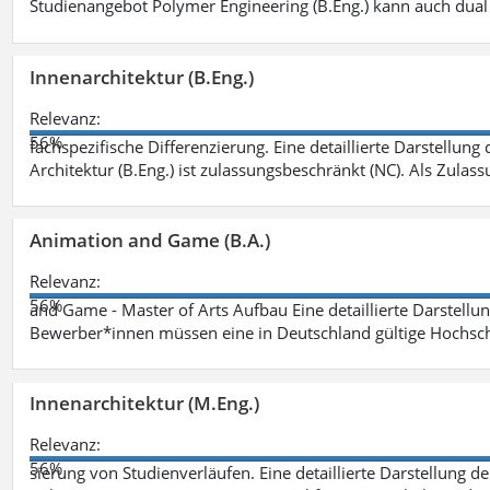
Studienangebot Polymer Engineering (B.Eng.) kann auch dual 
Innenarchitektur (B.Eng.)
Relevanz:
56%
fachspezifische Differenzierung. Eine detaillierte Darstellung
Architektur (B.Eng.) ist zulassungsbeschränkt (NC). Als Zulas
Animation and Game (B.A.)
Relevanz:
56%
and Game - Master of Arts Aufbau Eine detaillierte Darstellu
Bewerber*innen müssen eine in Deutschland gültige Hochsc
Innenarchitektur (M.Eng.)
Relevanz:
56%
sierung von Studienverläufen. Eine detaillierte Darstellung d