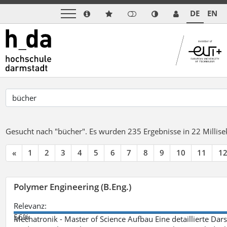
DE
EN
Gesucht nach "bücher".
Es wurden 235 Ergebnisse in 22 Milli
«
1
2
3
4
5
6
7
8
9
10
11
1
Polymer Engineering (B.Eng.)
Relevanz:
56%
Mechatronik - Master of Science Aufbau Eine detaillierte Dars