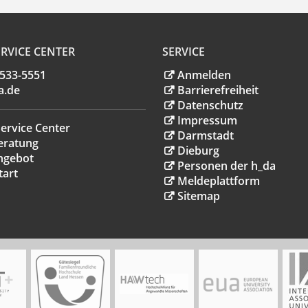
RVICE CENTER
SERVICE
.533-5551
Anmelden
a
.
de
Barrierefreiheit
Datenschutz
Impressum
ervice Center
Darmstadt
eratung
Dieburg
ngebot
Personen der h_da
tart
Meldeplattform
Sitemap