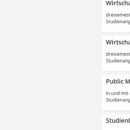
Wirtscha
dreisemest
Studienang
Wirtscha
dreisemest
Studienang
Public 
in und mit 
Studienang
Studien