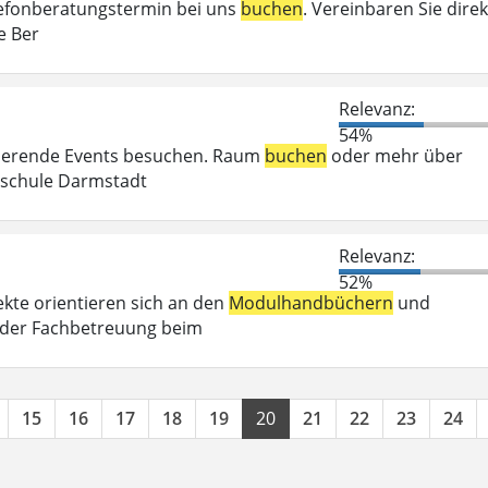
elefonberatungstermin bei uns
buchen
. Vereinbaren Sie direk
e Ber
Relevanz:
54%
irierende Events besuchen. Raum
buchen
oder mehr über
chschule Darmstadt
Relevanz:
52%
kte orientieren sich an den
Modulhandbüchern
und
 der Fachbetreuung beim
15
16
17
18
19
20
21
22
23
24