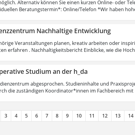
öglich. Alternativ können Sie einen kurzen Online- oder T
viduellen Beratungstermin*: Online/Telefon *Wir haben hoh
nzzentrum Nachhaltige Entwicklung
örige Veranstaltungen planen, kreativ arbeiten oder insp
ten erfahren . Nachhaltigkeitsbericht Einblicke, wie die Ho
perative Studium an der h_da
dienzentrum abgesprochen. Studieninhalte und Praxisproje
ch die zuständigen Koordinator*innen im Fachbereich mit
3
4
5
6
7
8
9
10
11
12
13
14