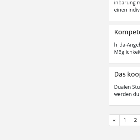
inbarung m
einen indi
Kompete
h_da-Angeh
Möglichkei
Das koo
Dualen Stu
werden dur
«
1
2