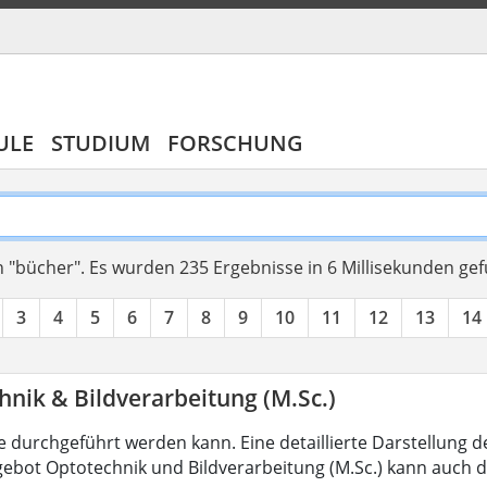
ULE
STUDIUM
FORSCHUNG
 "bücher".
Es wurden 235 Ergebnisse in 6 Millisekunden ge
3
4
5
6
7
8
9
10
11
12
13
14
nik & Bildverarbeitung (M.Sc.)
 durchgeführt werden kann. Eine detaillierte Darstellung d
ebot Optotechnik und Bildverarbeitung (M.Sc.) kann auch d