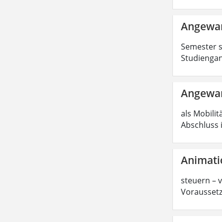
Angewan
Semester s
Studiengan
Angewan
als Mobilit
Abschluss 
Animati
steuern – 
Voraussetz