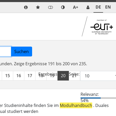
DE
EN
A+
Suchen
funden.
Zeige Ergebnisse 191 bis 200 von 235.
Ergebnisse pro Seite:
15
16
17
18
19
20
21
22
23
24
Relevanz:
54%
er Studieninhalte finden Sie im
Modulhandbuch
. Duales
ual studiert werden