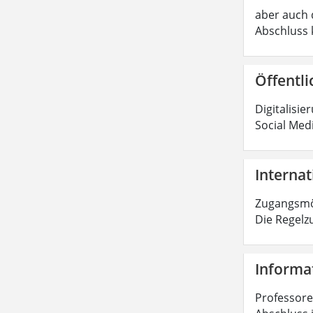
aber auch d
Abschluss 
Öffentli
Digitalisie
Social Med
Internat
Zugangsmög
Die Regelz
Informat
Professoren