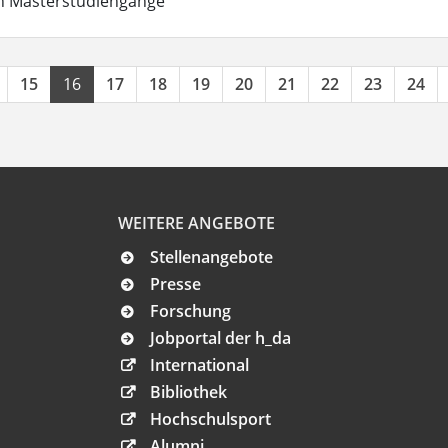
in Masterstudiengänge
15
16
17
18
19
20
21
22
23
24
WEITERE ANGEBOTE
Stellenangebote
Presse
Forschung
Jobportal der h_da
International
Bibliothek
Hochschulsport
Alumni