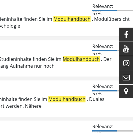
Relevanz:
57%
dieninhalte finden Sie im
Modulhandbuch
. Modulübersicht
ychologie

Relevanz:

57%
 Studieninhalte finden Sie im
Modulhandbuch
. Der

Zugang Aufnahme nur noch

Relevanz:

57%
ninhalte finden Sie im
Modulhandbuch
. Duales
ert werden. Nähere
Relevanz: