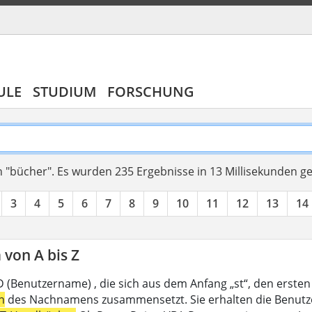
ULE
STUDIUM
FORSCHUNG
 "bücher".
Es wurden 235 Ergebnisse in 13 Millisekunden g
3
4
5
6
7
8
9
10
11
12
13
14
von A bis Z
D (Benutzername) , die sich aus dem Anfang „st“, den ersten
n
des Nachnamens zusammensetzt. Sie erhalten die Benutzer-I