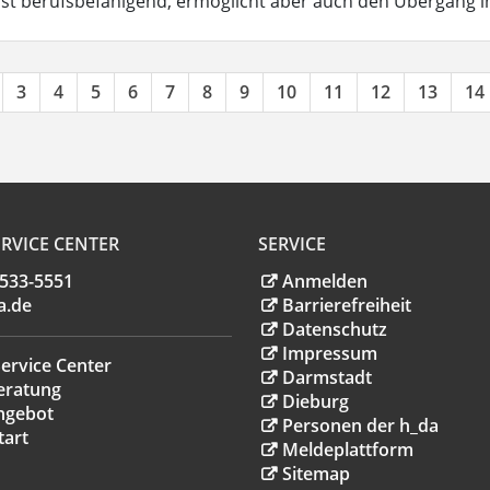
ist berufsbefähigend, ermöglicht aber auch den Übergang 
3
4
5
6
7
8
9
10
11
12
13
14
RVICE CENTER
SERVICE
.533-5551
Anmelden
a
.
de
Barrierefreiheit
Datenschutz
Impressum
ervice Center
Darmstadt
eratung
Dieburg
ngebot
Personen der h_da
tart
Meldeplattform
Sitemap