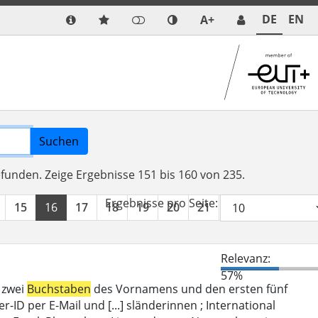
DE
EN
A+
Suchen
efunden.
Zeige Ergebnisse 151 bis 160 von 235.
Ergebnisse pro Seite:
15
16
17
18
19
20
21
22
23
24
Relevanz:
57%
 zwei
Buchstaben
des Vornamens und den ersten fünf
D per E-Mail und [...] sländerinnen ; International