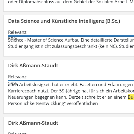
oder Diplomabschluss auf dem Gebiet der Sozialen Arbeit. M
Data Science und Künstliche Intelligenz (B.Sc.)
Relevanz:
59%
Science - Master of Science Aufbau Eine detaillierte Darstell
Studiengang ist nicht zulassungsbeschränkt (kein NC). Studie
Dirk Aßmann-Staudt
Relevanz:
59%
auch Arbeitslosigkeit hat er erlebt. Facetten und Erfahrungen
Karrierecoach nutzt. Der 59-Jährige hat für sich ein Arbeitsk
Neuerungen begegnen kann. Derzeit schreibt er an einem
Bu
Persönlichkeitsentwicklung“ veröffentlichen
Dirk Aßmann-Staudt
Relevanz: