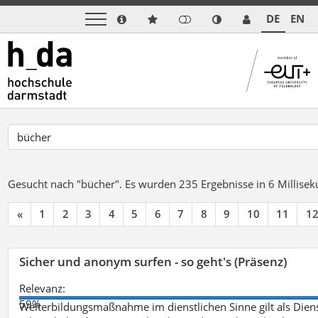
DE
EN
Gesucht nach "bücher".
Es wurden 235 Ergebnisse in 6 Millise
«
1
2
3
4
5
6
7
8
9
10
11
1
Sicher und anonym surfen - so geht's (Präsenz)
Relevanz:
59%
Weiterbildungsmaßnahme im dienstlichen Sinne gilt als Dien