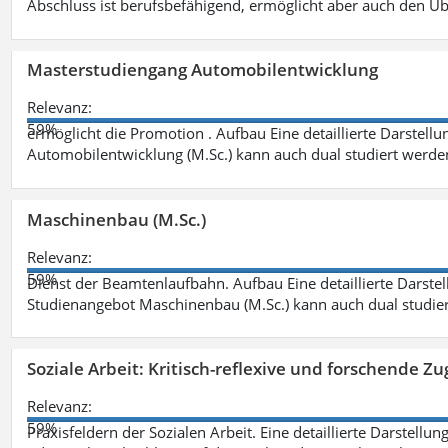
Abschluss ist berufsbefähigend, ermöglicht aber auch den Ü
Masterstudiengang Automobilentwicklung
Relevanz:
59%
ermöglicht die Promotion . Aufbau Eine detaillierte Darstellu
Automobilentwicklung (M.Sc.) kann auch dual studiert werde
Maschinenbau (M.Sc.)
Relevanz:
59%
Dienst der Beamtenlaufbahn. Aufbau Eine detaillierte Darstel
Studienangebot Maschinenbau (M.Sc.) kann auch dual studie
Soziale Arbeit: Kritisch-reflexive und forschende Zu
Relevanz:
59%
Praxisfeldern der Sozialen Arbeit. Eine detaillierte Darstellu