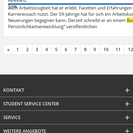
59%
auch Arbeitslosigkeit hat er erlebt. Facetten und Erfahrungen
Karrierecoach nutzt. Der 59-Jährige hat für sich ein Arbeitsk
Neuerungen begegnen kann. Derzeit schreibt er an einem
Bu
Persönlichkeitsentwicklung“ veröffentlichen
«
1
2
3
4
5
6
7
8
9
10
11
1
KONTAKT
STUDENT SERVICE CENTER
SERVICE
WEITERE ANGEBOTE