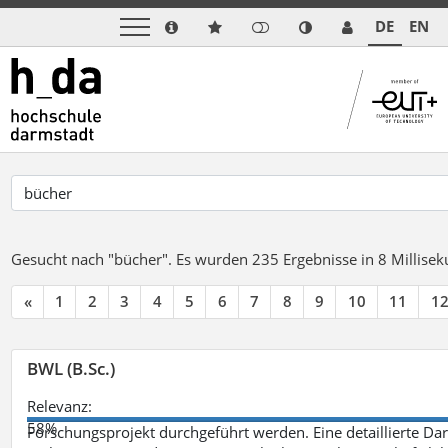
DE
EN
Gesucht nach "bücher".
Es wurden 235 Ergebnisse in 8 Millise
«
1
2
3
4
5
6
7
8
9
10
11
1
BWL (B.Sc.)
Relevanz:
58%
Forschungsprojekt durchgeführt werden. Eine detaillierte Dar