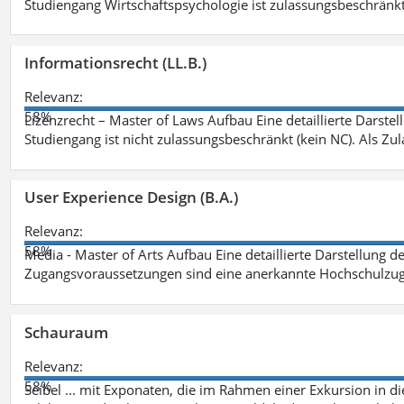
Studiengang Wirtschaftspsychologie ist zulassungsbeschränkt 
Informationsrecht (LL.B.)
Relevanz:
58%
Lizenzrecht – Master of Laws Aufbau Eine detaillierte Darstel
Studiengang ist nicht zulassungsbeschränkt (kein NC). Als Z
User Experience Design (B.A.)
Relevanz:
58%
Media - Master of Arts Aufbau Eine detaillierte Darstellung d
Zugangsvoraussetzungen sind eine anerkannte Hochschulzug
Schauraum
Relevanz:
58%
Seibel ... mit Exponaten, die im Rahmen einer Exkursion in 