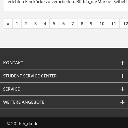
erlebten Eindrücke zu verarbeiten. Bild: h_da/Markus Seibe
«
1
2
3
4
5
6
7
8
9
10
11
1
KONTAKT
STUDENT SERVICE CENTER
SERVICE
WEITERE ANGEBOTE
© 2026
h_da.de