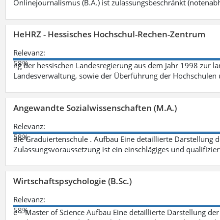
Onlinejournalismus (B.A.) ist zulassungsbeschränkt (notenab
HeHRZ - Hessisches Hochschul-Rechen-Zentrum
Relevanz:
58%
ng der hessischen Landesregierung aus dem Jahr 1998 zur l
Landesverwaltung, sowie der Überführung der Hochschulen 
Angewandte Sozialwissenschaften (M.A.)
Relevanz:
58%
die Graduiertenschule . Aufbau Eine detaillierte Darstellung 
Zulassungsvoraussetzung ist ein einschlägiges und qualifizie
Wirtschaftspsychologie (B.Sc.)
Relevanz:
58%
e – Master of Science Aufbau Eine detaillierte Darstellung der