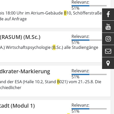
Relevanz:
51%
0 bis 18:00 Uhr im Atrium-Gebäude
B
10, Schöfferstraße 1.

de auf Anfrage

(RASUM) (M.Sc.)
Relevanz:

51%
A.) Wirtschaftspsychologie (
B
.Sc.) alle Studiengänge


ndkrater-Markierung
Relevanz:
51%
and der ESA (Halle 10.2, Stand
B
021) vom 21.-25.8. Die
chiedlicher
tadt (Modul 1)
Relevanz:
51%