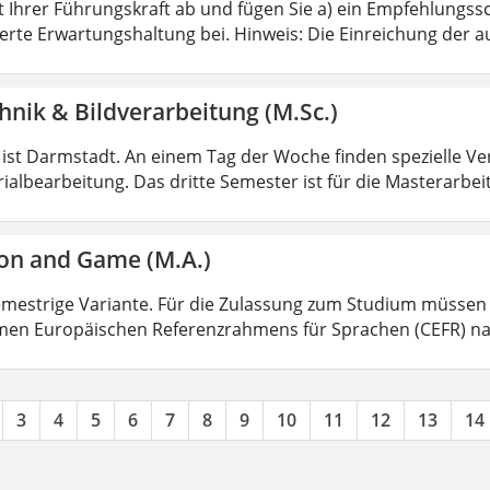
it Ihrer Führungskraft ab und fügen Sie a) ein Empfehlungs
erte Erwartungshaltung bei. Hinweis: Die Einreichung der 
nik & Bildverarbeitung (M.Sc.)
 ist Darmstadt. An einem Tag der Woche finden spezielle Vera
albearbeitung. Das dritte Semester ist für die Masterarbeit
on and Game (M.A.)
semestrige Variante. Für die Zulassung zum Studium müsse
en Europäischen Referenzrahmens für Sprachen (CEFR) na
3
4
5
6
7
8
9
10
11
12
13
14