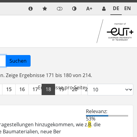
DE
EN
A+
Suchen
en.
Zeige Ergebnisse 171 bis 180 von 214.
Ergebnisse pro Seite:
15
16
17
18
19
20
21
22
»
Relevanz:
53%
Fragestellungen hinzugekommen, wie z.
B
. die
e Baumaterialien, neue Ber