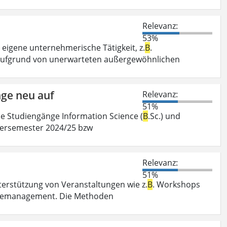
Relevanz:
53%
 eigene unternehmerische Tätigkeit, z.
B
.
aufgrund von unerwarteten außergewöhnlichen
nge neu auf
Relevanz:
51%
ie Studiengänge Information Science (
B
.Sc.) und
ntersemester 2024/25 bzw
Relevanz:
51%
rstützung von Veranstaltungen wie z.
B
. Workshops
ngemanagement. Die Methoden