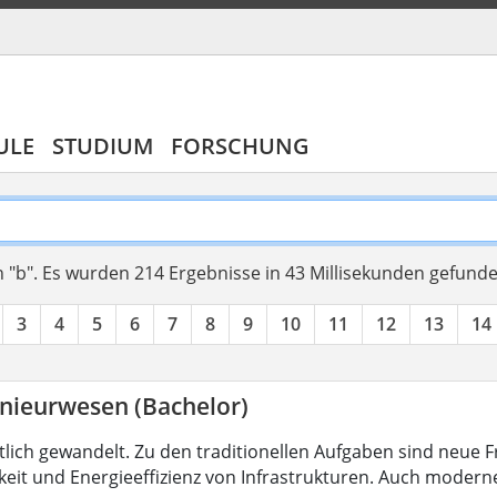
ULE
STUDIUM
FORSCHUNG
 "b".
Es wurden 214 Ergebnisse in 43 Millisekunden gefund
3
4
5
6
7
8
9
10
11
12
13
14
nieurwesen (Bachelor)
tlich gewandelt. Zu den traditionellen Aufgaben sind neue 
keit und Energieeffizienz von Infrastrukturen. Auch modern