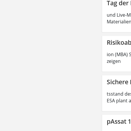
Tag der
und Live-M
Materialie
Risikoa
ion (MBA) S
zeigen
Sichere
tsstand de
ESA plant 
pAssat 1