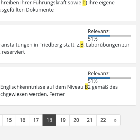
schreiben Ihrer Führungskraft sowie
b
) Ihre eigene
ausgefüllten Dokumente
Relevanz:
51%
nstaltungen in Friedberg statt, z.
B
. Laborübungen zur
 reserviert
Relevanz:
51%
n Englischkenntnisse auf dem Niveau
B
2 gemäß des
chgewiesen werden. Ferner
15
16
17
18
19
20
21
22
»