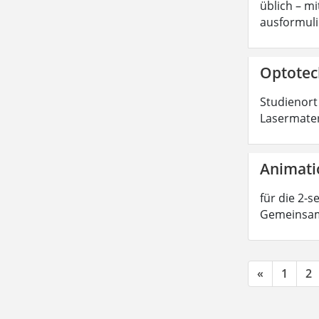
üblich – m
ausformuli
Optotech
Studienort
Lasermateri
Animati
für die 2-
Gemeinsam
«
1
2