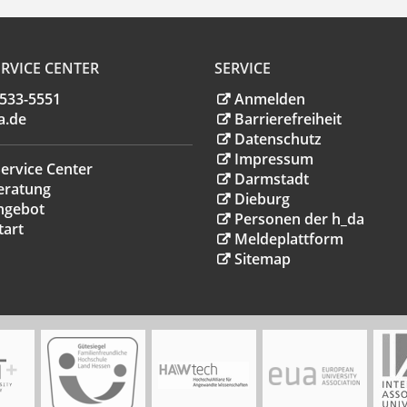
RVICE CENTER
SERVICE
.533-5551
Anmelden
a
.
de
Barrierefreiheit
Datenschutz
Impressum
ervice Center
Darmstadt
eratung
Dieburg
ngebot
Personen der h_da
tart
Meldeplattform
Sitemap