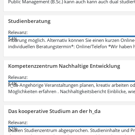
Public Management (B.Sc.) kann auch kann auch dual studie
Studienberatung
Relevanz:
54%
inbarung möglich. Alternativ können Sie einen kurzen Onlin
individuellen Beratungstermin*: Online/Telefon *Wir haben 
Kompetenzzentrum Nachhaltige Entwicklung
Relevanz:
54%
h_da-Angehörige Veranstaltungen planen, kreativ arbeiten o
Möglichkeiten erfahren . Nachhaltigkeitsbericht Einblicke, w
Das kooperative Studium an der h_da
Relevanz:
52%
Dualen Studienzentrum abgesprochen. Studieninhalte und Pra