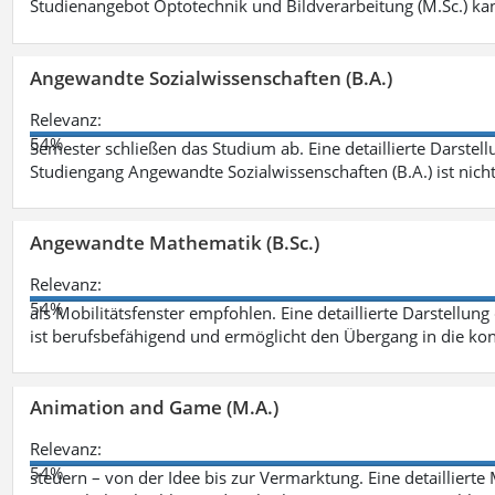
Studienangebot Optotechnik und Bildverarbeitung (M.Sc.) ka
Angewandte Sozialwissenschaften (B.A.)
Relevanz:
54%
Semester schließen das Studium ab. Eine detaillierte Darstell
Studiengang Angewandte Sozialwissenschaften (B.A.) ist nich
Angewandte Mathematik (B.Sc.)
Relevanz:
54%
als Mobilitätsfenster empfohlen. Eine detaillierte Darstellung
ist berufsbefähigend und ermöglicht den Übergang in die ko
Animation and Game (M.A.)
Relevanz:
54%
steuern – von der Idee bis zur Vermarktung. Eine detailliert