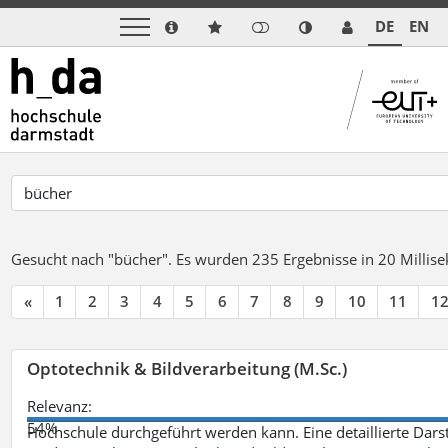
DE
EN
Gesucht nach "bücher".
Es wurden 235 Ergebnisse in 20 Milli
«
1
2
3
4
5
6
7
8
9
10
11
1
Optotechnik & Bildverarbeitung (M.Sc.)
Relevanz:
54%
Hochschule durchgeführt werden kann. Eine detaillierte Darst