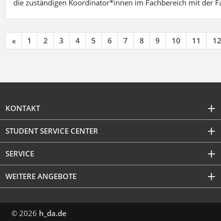
die zuständigen Koordinator*innen im Fachbereich mit der 
«
1
2
3
4
5
6
7
8
9
10
11
1
KONTAKT
STUDENT SERVICE CENTER
SERVICE
WEITERE ANGEBOTE
© 2026
h_da.de