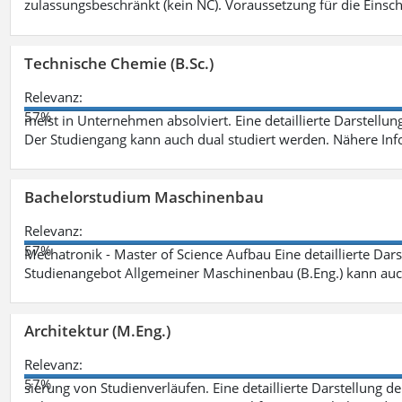
zulassungsbeschränkt (kein NC). Voraussetzung für die Einsch
Technische Chemie (B.Sc.)
Relevanz:
57%
meist in Unternehmen absolviert. Eine detaillierte Darstellun
Der Studiengang kann auch dual studiert werden. Nähere In
Bachelorstudium Maschinenbau
Relevanz:
57%
Mechatronik - Master of Science Aufbau Eine detaillierte Dars
Studienangebot Allgemeiner Maschinenbau (B.Eng.) kann auc
Architektur (M.Eng.)
Relevanz:
57%
sierung von Studienverläufen. Eine detaillierte Darstellung d