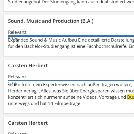
Studienangebot Der Studiengang kann auch dual studiert we
Sound, Music and Production (B.A.)
Relevanz:
57%
Expanded Sound & Music Aufbau Eine detaillierte Darstellung
für den Bachelor-Studiengang ist eine Fachhochschulreife. Ein
Carsten Herbert
Relevanz:
57%
schon früh mein Expertenwissen nach außen tragen wollen“,
Herder Verlag: „Alles, was Sie über Energiesparen wissen mü
konzentriert sich nurmehr auf seine Videos, Vorträge und
Bü
unterwegs und hat 14 Filmbeiträge
Carsten Herbert
Relevanz: