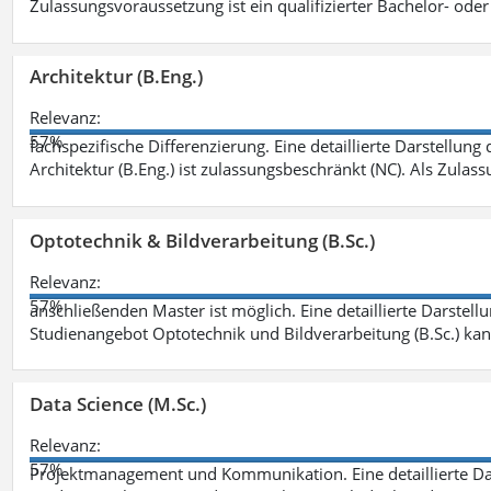
Zulassungsvoraussetzung ist ein qualifizierter Bachelor- od
Architektur (B.Eng.)
Relevanz:
57%
fachspezifische Differenzierung. Eine detaillierte Darstellung
Architektur (B.Eng.) ist zulassungsbeschränkt (NC). Als Zulas
Optotechnik & Bildverarbeitung (B.Sc.)
Relevanz:
57%
anschließenden Master ist möglich. Eine detaillierte Darstell
Studienangebot Optotechnik und Bildverarbeitung (B.Sc.) ka
Data Science (M.Sc.)
Relevanz:
57%
Projektmanagement und Kommunikation. Eine detaillierte Dar