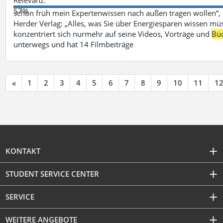
57%
schon früh mein Expertenwissen nach außen tragen wollen“,
Herder Verlag: „Alles, was Sie über Energiesparen wissen mü
konzentriert sich nurmehr auf seine Videos, Vorträge und
Bü
unterwegs und hat 14 Filmbeiträge
«
1
2
3
4
5
6
7
8
9
10
11
1
KONTAKT
STUDENT SERVICE CENTER
SERVICE
WEITERE ANGEBOTE