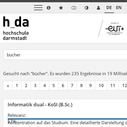
DE
EN
Gesucht nach "bücher".
Es wurden 235 Ergebnisse in 19 Milli
«
1
2
3
4
5
6
7
8
9
10
11
1
Informatik dual - KoSI (B.Sc.)
Relevanz:
57%
Konzentration auf das Studium. Eine detaillierte Darstellung 