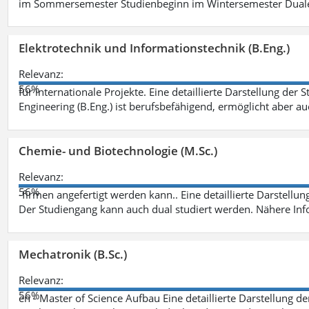
im Sommersemester Studienbeginn im Wintersemester Dual
Elektrotechnik und Informationstechnik (B.Eng.)
Relevanz:
56%
für internationale Projekte. Eine detaillierte Darstellung der 
Engineering (B.Eng.) ist berufsbefähigend, ermöglicht aber a
Chemie- und Biotechnologie (M.Sc.)
Relevanz:
56%
-firmen angefertigt werden kann.. Eine detaillierte Darstellu
Der Studiengang kann auch dual studiert werden. Nähere In
Mechatronik (B.Sc.)
Relevanz:
56%
en - Master of Science Aufbau Eine detaillierte Darstellung d