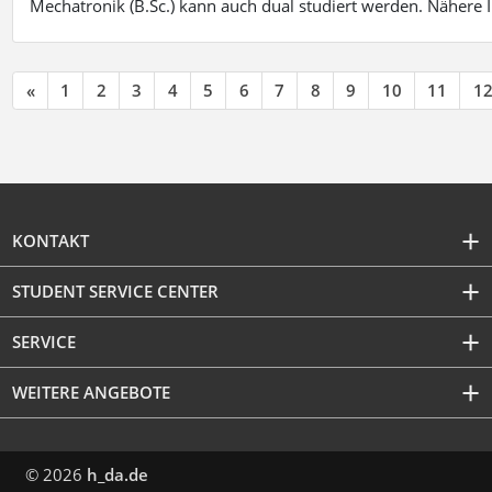
Mechatronik (B.Sc.) kann auch dual studiert werden. Nähere
«
1
2
3
4
5
6
7
8
9
10
11
1
KONTAKT
STUDENT SERVICE CENTER
SERVICE
WEITERE ANGEBOTE
© 2026
h_da.de