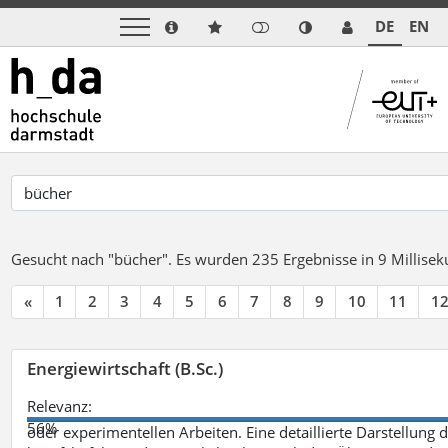
DE
EN
Gesucht nach "bücher".
Es wurden 235 Ergebnisse in 9 Millise
«
1
2
3
4
5
6
7
8
9
10
11
1
Energiewirtschaft (B.Sc.)
Relevanz:
56%
oder experimentellen Arbeiten. Eine detaillierte Darstellung 