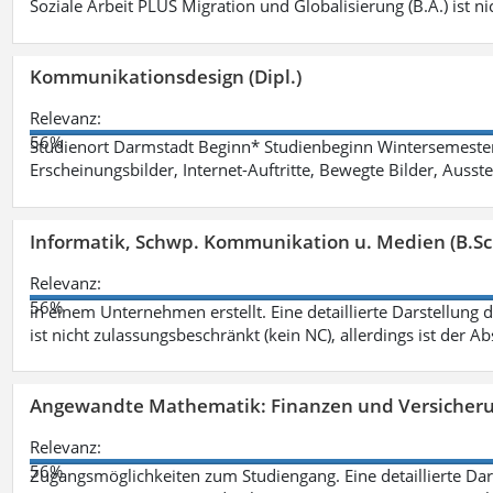
Soziale Arbeit PLUS Migration und Globalisierung (B.A.) ist ni
Kommunikationsdesign (Dipl.)
Relevanz:
56%
Studienort Darmstadt Beginn* Studienbeginn Wintersemeste
Erscheinungsbilder, Internet-Auftritte, Bewegte Bilder, Ausste
Informatik, Schwp. Kommunikation u. Medien (B.Sc
Relevanz:
56%
in einem Unternehmen erstellt. Eine detaillierte Darstellung 
ist nicht zulassungsbeschränkt (kein NC), allerdings ist der A
Angewandte Mathematik: Finanzen und Versicher
Relevanz:
56%
Zugangsmöglichkeiten zum Studiengang. Eine detaillierte Dar