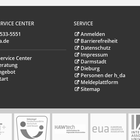
RVICE CENTER
SERVICE
.533-5551
Anmelden
a
.
de
Barrierefreiheit
Datenschutz
Impressum
ervice Center
Darmstadt
eratung
Dieburg
ngebot
Personen der h_da
tart
Meldeplattform
Sitemap