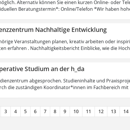
öglich. Alternativ können Sie einen kurzen Online- oder T
viduellen Beratungstermin*: Online/Telefon *Wir haben hoh
nzzentrum Nachhaltige Entwicklung
örige Veranstaltungen planen, kreativ arbeiten oder insp
ten erfahren . Nachhaltigkeitsbericht Einblicke, wie die Ho
perative Studium an der h_da
dienzentrum abgesprochen. Studieninhalte und Praxisproje
ch die zuständigen Koordinator*innen im Fachbereich mit
3
4
5
6
7
8
9
10
11
12
13
14