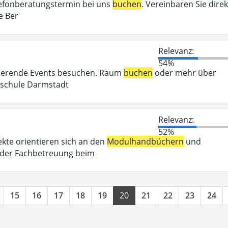
elefonberatungstermin bei uns
buchen
. Vereinbaren Sie direk
e Ber
Relevanz:
54%
irierende Events besuchen. Raum
buchen
oder mehr über
chschule Darmstadt
Relevanz:
52%
kte orientieren sich an den
Modulhandbüchern
und
 der Fachbetreuung beim
15
16
17
18
19
20
21
22
23
24