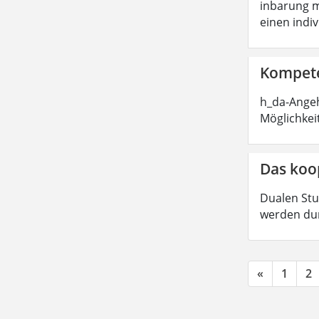
inbarung m
einen indi
Kompete
h_da-Angeh
Möglichkei
Das koo
Dualen Stu
werden dur
«
1
2