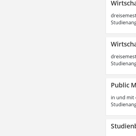
Wirtscha
dreisemest
Studienang
Wirtscha
dreisemest
Studienang
Public 
in und mit 
Studienang
Studien