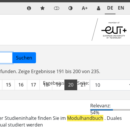
DE
EN
A+
Suchen
efunden.
Zeige Ergebnisse 191 bis 200 von 235.
Ergebnisse pro Seite:
15
16
17
18
19
20
21
22
23
24
Relevanz:
54%
er Studieninhalte finden Sie im
Modulhandbuch
. Duales
ual studiert werden