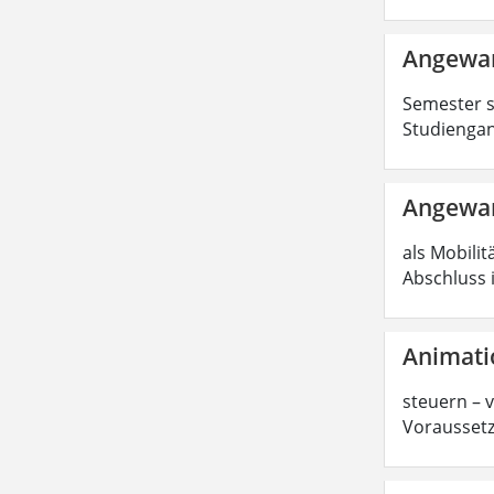
Angewan
Semester s
Studiengan
Angewan
als Mobilit
Abschluss 
Animati
steuern – 
Voraussetz