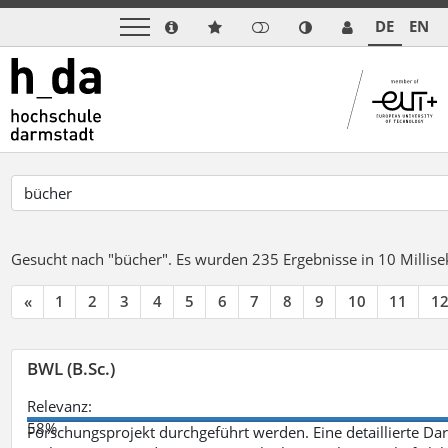
DE
EN
Gesucht nach "bücher".
Es wurden 235 Ergebnisse in 10 Milli
«
1
2
3
4
5
6
7
8
9
10
11
1
BWL (B.Sc.)
Relevanz:
58%
Forschungsprojekt durchgeführt werden. Eine detaillierte Dar