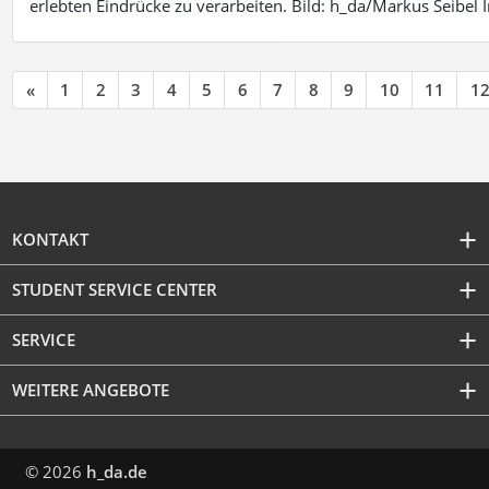
erlebten Eindrücke zu verarbeiten. Bild: h_da/Markus Seibe
«
1
2
3
4
5
6
7
8
9
10
11
1
KONTAKT
STUDENT SERVICE CENTER
SERVICE
WEITERE ANGEBOTE
© 2026
h_da.de