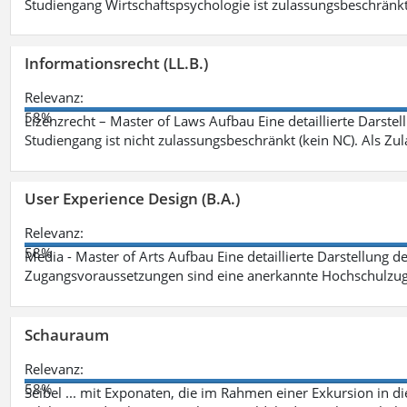
Studiengang Wirtschaftspsychologie ist zulassungsbeschränkt 
Informationsrecht (LL.B.)
Relevanz:
58%
Lizenzrecht – Master of Laws Aufbau Eine detaillierte Darstel
Studiengang ist nicht zulassungsbeschränkt (kein NC). Als Z
User Experience Design (B.A.)
Relevanz:
58%
Media - Master of Arts Aufbau Eine detaillierte Darstellung d
Zugangsvoraussetzungen sind eine anerkannte Hochschulzug
Schauraum
Relevanz:
58%
Seibel ... mit Exponaten, die im Rahmen einer Exkursion in 