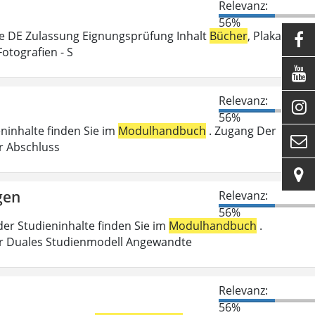
Relevanz:
56%
e DE Zulassung Eignungsprüfung Inhalt
Bücher
, Plakate,

Fotografien - S

Relevanz:

56%
eninhalte finden Sie im
Modulhandbuch
. Zugang Der

er Abschluss

gen
Relevanz:
56%
der Studieninhalte finden Sie im
Modulhandbuch
.
r Duales Studienmodell Angewandte
Relevanz:
56%