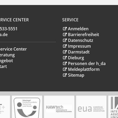
RVICE CENTER
SERVICE
.533-5551
Anmelden
a
.
de
Barrierefreiheit
Datenschutz
Impressum
ervice Center
Darmstadt
eratung
Dieburg
ngebot
Personen der h_da
tart
Meldeplattform
Sitemap