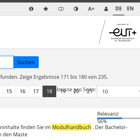
DE
EN
A+
Suchen
efunden.
Zeige Ergebnisse 171 bis 180 von 235.
Ergebnisse pro Seite:
15
16
17
18
19
20
21
22
23
24
Relevanz:
56%
eninhalte finden Sie im
Modulhandbuch
. Der Bachelor-
in den Maste