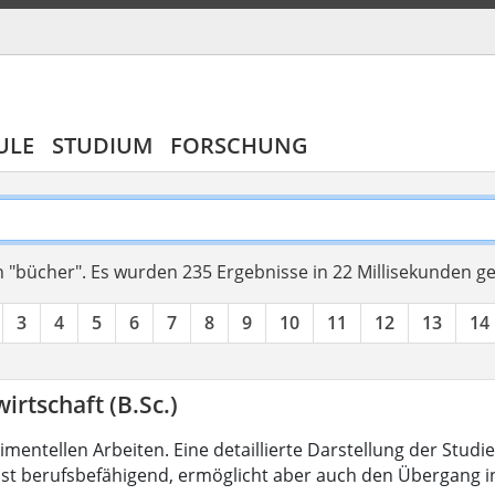
ULE
STUDIUM
FORSCHUNG
 "bücher".
Es wurden 235 Ergebnisse in 22 Millisekunden g
3
4
5
6
7
8
9
10
11
12
13
14
irtschaft (B.Sc.)
mentellen Arbeiten. Eine detaillierte Darstellung der Studi
ist berufsbefähigend, ermöglicht aber auch den Übergang 