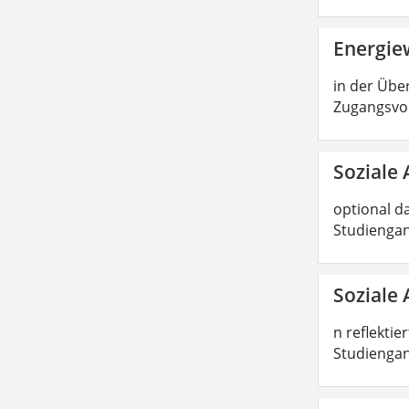
Energiew
in der Über
Zugangsvor
Soziale 
optional d
Studiengan
Soziale 
n reflektie
Studiengang