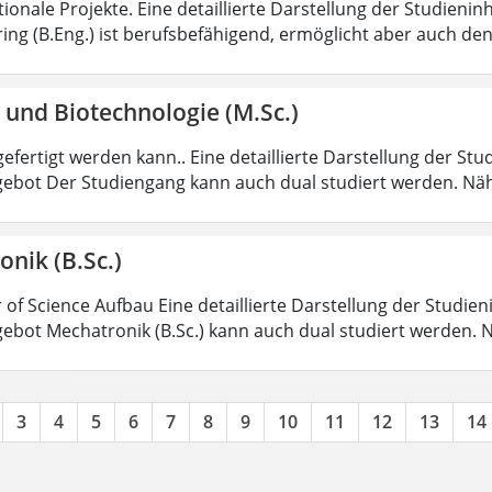
tionale Projekte. Eine detaillierte Darstellung der Studienin
ring (B.Eng.) ist berufsbefähigend, ermöglicht aber auch de
 und Biotechnologie (M.Sc.)
efertigt werden kann.. Eine detaillierte Darstellung der Stu
ebot Der Studiengang kann auch dual studiert werden. Nä
nik (B.Sc.)
 of Science Aufbau Eine detaillierte Darstellung der Studien
ebot Mechatronik (B.Sc.) kann auch dual studiert werden.
3
4
5
6
7
8
9
10
11
12
13
14