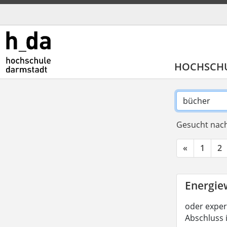
HOCHSCH
Gesucht nach
«
1
2
Energiew
oder experi
Abschluss 