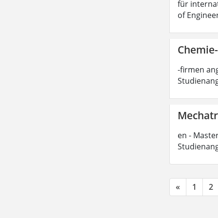
für interna
of Enginee
Chemie-
-firmen ang
Studienang
Mechatro
en - Master
Studienang
«
1
2