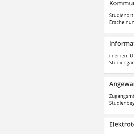
Kommuni
Studienort
Erscheinung
Informa
in einem Un
Studiengang
Angewan
Zugangsmög
Studienbe
Elektrot