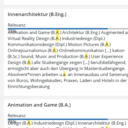
Innenarchitektur (B.Eng.)
Relevanz:
78%
Animation and Game (B.
A
.) Architektur (B.Eng.) Augmented 
Virtual Reality Design (B.
A
.) Industriedesign (Dipl.)
Kommunikationsdesign (Dipl.) Motion Pictures (B.
A
.)
Onlinejournalismus (B.
A
.) Onlinekommunikation [...] kation
(B.Sc.) Sound, Music and Production (B.
A
.) User Experience
Design (B.
A
.) alle Studiengänge zeigen [...] berufsbefähigend,
ermöglicht aber auch den Übergang in Masterstudiengänge.
Absolvent*innen arbeiten u.
a
. an Innenausbau und Sanierun
von Büros, Wohngebäuden, Praxen, Läden und Hotels in der
Einrichtungsberatung
Animation and Game (B.A.)
Relevanz:
78%
Design (B.
A
.) Industriedesign (Dipl.) Innenarchitektur (B.Eng.)