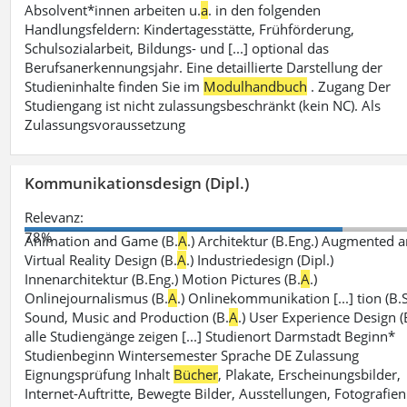
Absolvent*innen arbeiten u.
a
. in den folgenden
Handlungsfeldern: Kindertagesstätte, Frühförderung,
Schulsozialarbeit, Bildungs- und [...] optional das
Berufsanerkennungsjahr. Eine detaillierte Darstellung der
Studieninhalte finden Sie im
Modulhandbuch
. Zugang Der
Studiengang ist nicht zulassungsbeschränkt (kein NC). Als
Zulassungsvoraussetzung
Kommunikationsdesign (Dipl.)
Relevanz:
78%
Animation and Game (B.
A
.) Architektur (B.Eng.) Augmented 
Virtual Reality Design (B.
A
.) Industriedesign (Dipl.)
Innenarchitektur (B.Eng.) Motion Pictures (B.
A
.)
Onlinejournalismus (B.
A
.) Onlinekommunikation [...] tion (B.S
Sound, Music and Production (B.
A
.) User Experience Design (
alle Studiengänge zeigen [...] Studienort Darmstadt Beginn*
Studienbeginn Wintersemester Sprache DE Zulassung
Eignungsprüfung Inhalt
Bücher
, Plakate, Erscheinungsbilder,
Internet-Auftritte, Bewegte Bilder, Ausstellungen, Fotografien