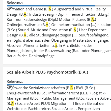
Relevanz:
79%
Animation and Game (B.
A
.) Augmented and Virtual Reality
Design (B.
A
.) Industriedesign (Dipl.) Innenarchitektur (B.Eng.)
Kommunikationsdesign (Dipl.) Motion Pictures (B.
A
.)
Onlinejournalismus (B.
A
.) Onlinekommunikation [...] nikatio
(B.Sc.) Sound, Music and Production (B.
A
.) User Experience
Design (B.
A
.) alle Studiengänge zeigen [...] berufsbefähigend,
ermöglicht aber auch den Übergang in Masterstudiengänge.
Absolvent*innen arbeiten u.
a
. in Architektur- oder
Planungsbüros, in der Bauverwaltung (Bau- oder Planungsam
Bauaufsicht, Denkmalpflege
Soziale Arbeit PLUS Psychomotorik (B.A.)
Relevanz:
78%
Angewandte Sozialwissenschaften (B.
A
.) BWL (B.Sc.)
Energiewirtschaft (B.Sc.) Informationsrecht (LL.B.) Logistik-
Management (B.Sc.) Public Management (B.Sc.) Soziale Arbeit
(B.
A
.) Soziale Arbeit PLUS Migration [...] finden Sie auf der
Website des Fachbereichs Soziale Arbeit . Perspektiven