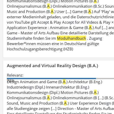
Kommunikationsdesign (Dipl.) Motion Pictures (B.
A
.)
Onlinejournalismus (B.
A
.) Onlinekommunikation (B.Sc.) Soun
Music and Production (B.
A
.) User [...] Game (B.
A
.) Auf 'Play' 
externer Medieninhalt geladen, und die Datenschutzrichtlinie
von YouTube gilt Accept & Play Accept for All Videos & Play ×
Application Experience : Animation & Game (B.
A
.) Auf [...] an
Game - Master of Arts Aufbau Eine detaillierte Darstellung de
Studieninhalte finden Sie im
Modulhandbuch
. Zugang
Bewerber*innen müssen eine in Deutschland gültige
Hochschulzugangsberechtigung (HZB)
Augmented and Virtual Reality Design (B.A.)
Relevanz:
78%
Design Animation and Game (B.
A
.) Architektur (B.Eng.)
Industriedesign (Dipl.) Innenarchitektur (B.Eng.)
Kommunikationsdesign (Dipl.) Motion Pictures (B.
A
.)
Onlinejournalismus (B.
A
.) Onlinekommunikation (B [...] (B.Sc.
Sound, Music and Production (B.
A
.) User Experience Design (
alle Studiengänge zeigen [...] Direction - Master of Arts Aufba
Eine detaillierte Darstellung der Studieninhalte finden Sie im