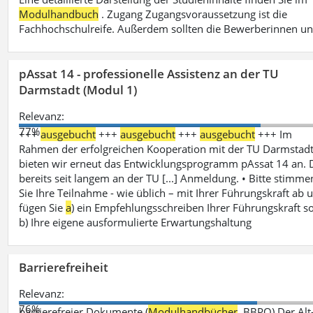
Modulhandbuch
. Zugang Zugangsvoraussetzung ist die
Fachhochschulreife. Außerdem sollten die Bewerberinnen u
pAssat 14 - professionelle Assistenz an der TU
Darmstadt (Modul 1)
Relevanz:
77%
+++
ausgebucht
+++
ausgebucht
+++
ausgebucht
+++ Im
Rahmen der erfolgreichen Kooperation mit der TU Darmstad
bieten wir erneut das Entwicklungsprogramm pAssat 14 an. 
bereits seit langem an der TU [...] Anmeldung. • Bitte stimme
Sie Ihre Teilnahme - wie üblich – mit Ihrer Führungskraft ab 
fügen Sie
a
) ein Empfehlungsschreiben Ihrer Führungskraft s
b) Ihre eigene ausformulierte Erwartungshaltung
Barrierefreiheit
Relevanz:
76%
barrierefreier Dokumente (
Modulhandbücher
, BBPO) Der Alt