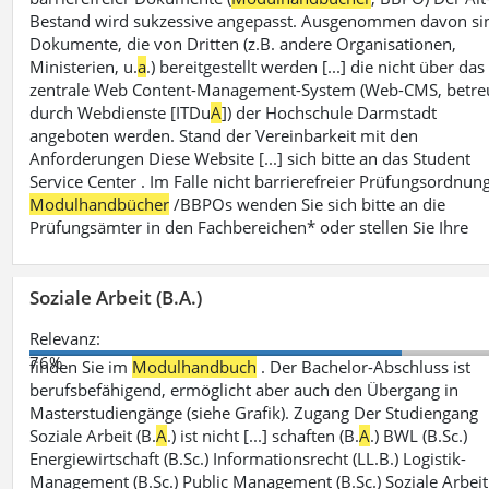
Bestand wird sukzessive angepasst. Ausgenommen davon si
Dokumente, die von Dritten (z.B. andere Organisationen,
Ministerien, u.
a
.) bereitgestellt werden [...] die nicht über das
zentrale Web Content-Management-System (Web-CMS, betre
durch Webdienste [ITDu
A
]) der Hochschule Darmstadt
angeboten werden. Stand der Vereinbarkeit mit den
Anforderungen Diese Website [...] sich bitte an das Student
Service Center . Im Falle nicht barrierefreier Prüfungsordnun
Modulhandbücher
/BBPOs wenden Sie sich bitte an die
Prüfungsämter in den Fachbereichen* oder stellen Sie Ihre
Soziale Arbeit (B.A.)
Relevanz:
76%
finden Sie im
Modulhandbuch
. Der Bachelor-Abschluss ist
berufsbefähigend, ermöglicht aber auch den Übergang in
Masterstudiengänge (siehe Grafik). Zugang Der Studiengang
Soziale Arbeit (B.
A
.) ist nicht [...] schaften (B.
A
.) BWL (B.Sc.)
Energiewirtschaft (B.Sc.) Informationsrecht (LL.B.) Logistik-
Management (B.Sc.) Public Management (B.Sc.) Soziale Arbeit