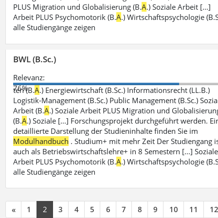
PLUS Migration und Globalisierung (B.
A
.) Soziale Arbeit [...]
Arbeit PLUS Psychomotorik (B.
A
.) Wirtschaftspsychologie (B.S
alle Studiengänge zeigen
BWL (B.Sc.)
Relevanz:
76%
ten (B.
A
.) Energiewirtschaft (B.Sc.) Informationsrecht (LL.B.)
Logistik-Management (B.Sc.) Public Management (B.Sc.) Sozia
Arbeit (B.
A
.) Soziale Arbeit PLUS Migration und Globalisierun
(B.
A
.) Soziale [...] Forschungsprojekt durchgeführt werden. Ei
detaillierte Darstellung der Studieninhalte finden Sie im
Modulhandbuch
. Studium+ mit mehr Zeit Der Studiengang i
auch als Betriebswirtschaftslehre+ in 8 Semestern [...] Sozial
Arbeit PLUS Psychomotorik (B.
A
.) Wirtschaftspsychologie (B.S
alle Studiengänge zeigen
«
1
2
3
4
5
6
7
8
9
10
11
1