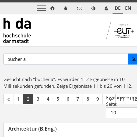
DE
EN
Su
Gesucht nach "bücher a".
Es wurden 112 Ergebnisse in 10
Millisekunden gefunden.
Zeige Ergebnisse 11 bis 20 von 112.
Ergebnisse pr
«
1
2
3
4
5
6
7
8
9
10
11
1
Seite:
Architektur (B.Eng.)