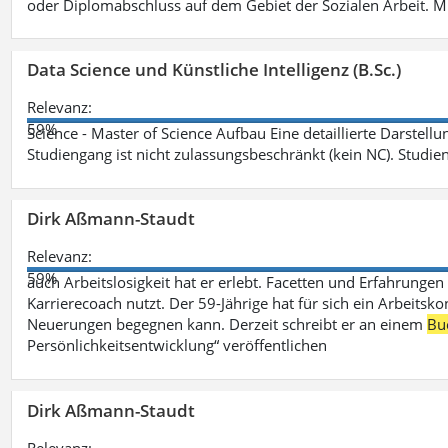
oder Diplomabschluss auf dem Gebiet der Sozialen Arbeit. M
Data Science und Künstliche Intelligenz (B.Sc.)
Relevanz:
59%
Science - Master of Science Aufbau Eine detaillierte Darstell
Studiengang ist nicht zulassungsbeschränkt (kein NC). Studie
Dirk Aßmann-Staudt
Relevanz:
59%
auch Arbeitslosigkeit hat er erlebt. Facetten und Erfahrungen
Karrierecoach nutzt. Der 59-Jährige hat für sich ein Arbeitsk
Neuerungen begegnen kann. Derzeit schreibt er an einem
Bu
Persönlichkeitsentwicklung“ veröffentlichen
Dirk Aßmann-Staudt
Relevanz: