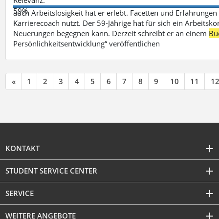
59%
auch Arbeitslosigkeit hat er erlebt. Facetten und Erfahrungen
Karrierecoach nutzt. Der 59-Jährige hat für sich ein Arbeitsk
Neuerungen begegnen kann. Derzeit schreibt er an einem
Bu
Persönlichkeitsentwicklung“ veröffentlichen
«
1
2
3
4
5
6
7
8
9
10
11
1
KONTAKT
STUDENT SERVICE CENTER
SERVICE
WEITERE ANGEBOTE