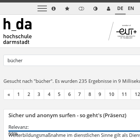
DE
EN
Gesucht nach "bücher".
Es wurden 235 Ergebnisse in 9 Millise
«
1
2
3
4
5
6
7
8
9
10
11
1
Sicher und anonym surfen - so geht's (Präsenz)
Relevanz:
59%
Weiterbildungsmaßnahme im dienstlichen Sinne gilt als Dien