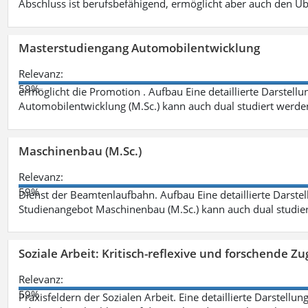
Abschluss ist berufsbefähigend, ermöglicht aber auch den Ü
Masterstudiengang Automobilentwicklung
Relevanz:
59%
ermöglicht die Promotion . Aufbau Eine detaillierte Darstellu
Automobilentwicklung (M.Sc.) kann auch dual studiert werde
Maschinenbau (M.Sc.)
Relevanz:
59%
Dienst der Beamtenlaufbahn. Aufbau Eine detaillierte Darstel
Studienangebot Maschinenbau (M.Sc.) kann auch dual studie
Soziale Arbeit: Kritisch-reflexive und forschende Zu
Relevanz:
59%
Praxisfeldern der Sozialen Arbeit. Eine detaillierte Darstellu