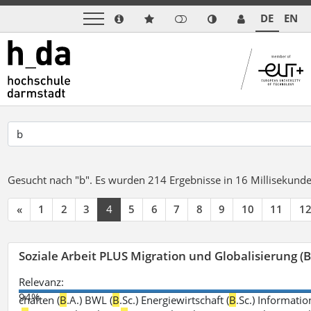
DE
EN
Gesucht nach "b".
Es wurden 214 Ergebnisse in 16 Millisekund
«
1
2
3
4
5
6
7
8
9
10
11
1
Soziale Arbeit PLUS Migration und Globalisierung (B
Relevanz:
94%
chaften (
B
.A.) BWL (
B
.Sc.) Energiewirtschaft (
B
.Sc.) Informatio