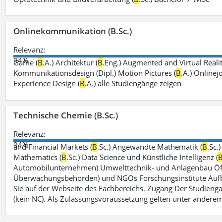
Onlinekommunikation (B.Sc.)
Relevanz:
94%
Game (
B
.A.) Architektur (
B
.Eng.) Augmented and Virtual Realit
Kommunikationsdesign (Dipl.) Motion Pictures (
B
.A.) Onlinej
Experience Design (
B
.A.) alle Studiengänge zeigen
Technische Chemie (B.Sc.)
Relevanz:
94%
and Financial Markets (
B
.Sc.) Angewandte Mathematik (
B
.Sc.
Mathematics (
B
.Sc.) Data Science und Künstliche Intelligenz (
Automobilunternehmen) Umwelttechnik- und Anlagenbau Öffe
Überwachungsbehörden) und NGOs Forschungsinstitute Aufbau
Sie auf der Webseite des Fachbereichs. Zugang Der Studieng
(kein NC). Als Zulassungsvoraussetzung gelten unter andere