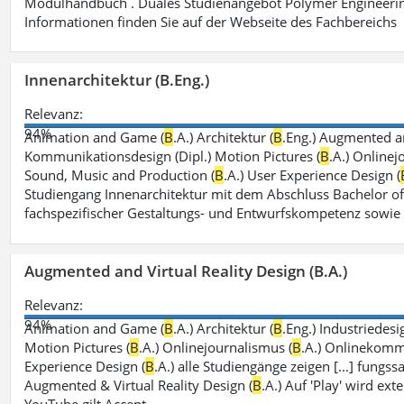
Modulhandbuch . Duales Studienangebot Polymer Engineerin
Informationen finden Sie auf der Webseite des Fachbereichs
Innenarchitektur (B.Eng.)
Relevanz:
94%
Animation and Game (
B
.A.) Architektur (
B
.Eng.) Augmented an
Kommunikationsdesign (Dipl.) Motion Pictures (
B
.A.) Onlinej
Sound, Music and Production (
B
.A.) User Experience Design (
Studiengang Innenarchitektur mit dem Abschluss Bachelor of
fachspezifischer Gestaltungs- und Entwurfskompetenz sowie
Augmented and Virtual Reality Design (B.A.)
Relevanz:
94%
Animation and Game (
B
.A.) Architektur (
B
.Eng.) Industriedesi
Motion Pictures (
B
.A.) Onlinejournalismus (
B
.A.) Onlinekomm
Experience Design (
B
.A.) alle Studiengänge zeigen [...] fungs
Augmented & Virtual Reality Design (
B
.A.) Auf 'Play' wird ex