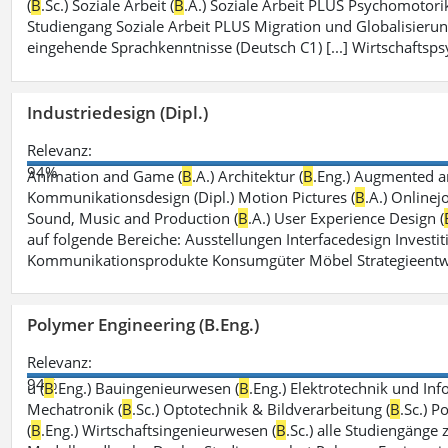
(
B
.Sc.) Soziale Arbeit (
B
.A.) Soziale Arbeit PLUS Psychomotorik
Studiengang Soziale Arbeit PLUS Migration und Globalisierun
eingehende Sprachkenntnisse (Deutsch C1) [...] Wirtschaftsps
Industriedesign (Dipl.)
Relevanz:
94%
Animation and Game (
B
.A.) Architektur (
B
.Eng.) Augmented an
Kommunikationsdesign (Dipl.) Motion Pictures (
B
.A.) Onlinej
Sound, Music and Production (
B
.A.) User Experience Design (
auf folgende Bereiche: Ausstellungen Interfacedesign Investiti
Kommunikationsprodukte Konsumgüter Möbel Strategieentw
Polymer Engineering (B.Eng.)
Relevanz:
94%
u (
B
.Eng.) Bauingenieurwesen (
B
.Eng.) Elektrotechnik und Inf
Mechatronik (
B
.Sc.) Optotechnik & Bildverarbeitung (
B
.Sc.) P
(
B
.Eng.) Wirtschaftsingenieurwesen (
B
.Sc.) alle Studiengänge 