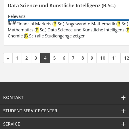
Data Science und Künstliche Intelligenz (B.Sc.)
Relevanz:
94%
and Financial Markets (
B
.Sc.) Angewandte Mathematik (
B
.Sc.
Mathematics (
B
.Sc.) Data Science und Künstliche Intelligenz (
Chemie (
B
.Sc.) alle Studiengänge zeigen
«
1
2
3
4
5
6
7
8
9
10
11
1
KONTAKT
STUDENT SERVICE CENTER
SERVICE