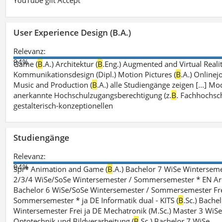
YouTube gilt Accept
User Experience Design (B.A.)
Relevanz:
94%
Game (
B
.A.) Architektur (
B
.Eng.) Augmented and Virtual Realit
Kommunikationsdesign (Dipl.) Motion Pictures (
B
.A.) Onlinej
Music and Production (
B
.A.) alle Studiengänge zeigen [...]
anerkannte Hochschulzugangsberechtigung (z.
B
. Fachhochsch
gestalterisch-konzeptionellen
Studiengänge
Relevanz:
94%
Spr* Animation and Game (
B
.A.) Bachelor 7 WiSe Winterse
2/3/4 WiSe/SoSe Wintersemester / Sommersemester * EN Arc
Bachelor 6 WiSe/SoSe Wintersemester / Sommersemester Frei
Sommersemester * ja DE Informatik dual - KITS (
B
.Sc.) Bachel
Wintersemester Frei ja DE Mechatronik (M.Sc.) Master 3 Wi
Optotechnik und Bildverarbeitung (
B
.Sc.) Bachelor 7 WiSe