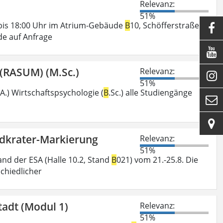
Relevanz:
51%
0 bis 18:00 Uhr im Atrium-Gebäude
B
10, Schöfferstraße 1.

de auf Anfrage

(RASUM) (M.Sc.)
Relevanz:

51%
A.) Wirtschaftspsychologie (
B
.Sc.) alle Studiengänge


ndkrater-Markierung
Relevanz:
51%
and der ESA (Halle 10.2, Stand
B
021) vom 21.-25.8. Die
chiedlicher
tadt (Modul 1)
Relevanz:
51%