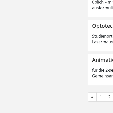
üblich – m
ausformuli
Optotech
Studienort
Lasermateri
Animati
für die 2-
Gemeinsam
«
1
2