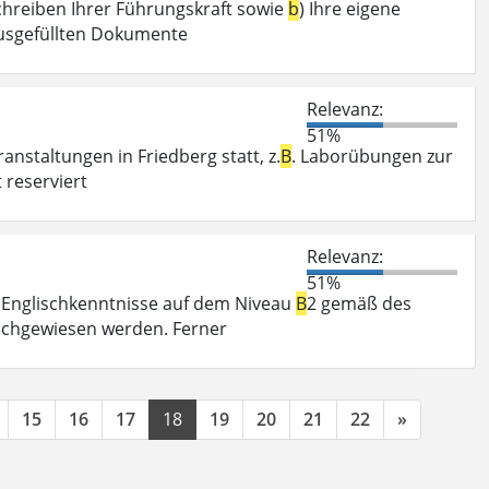
schreiben Ihrer Führungskraft sowie
b
) Ihre eigene
ausgefüllten Dokumente
Relevanz:
51%
nstaltungen in Friedberg statt, z.
B
. Laborübungen zur
 reserviert
Relevanz:
51%
n Englischkenntnisse auf dem Niveau
B
2 gemäß des
chgewiesen werden. Ferner
15
16
17
18
19
20
21
22
»