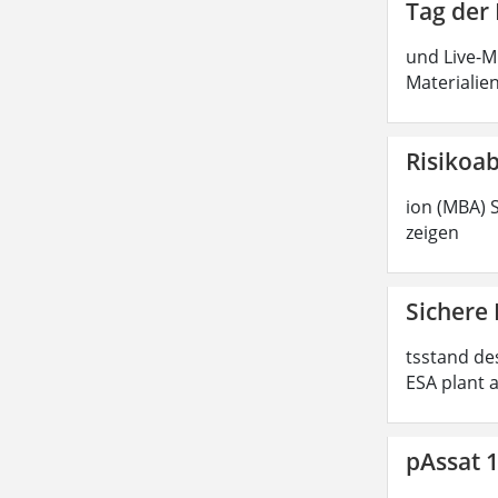
Tag der
und Live-M
Materialie
Risikoa
ion (MBA) S
zeigen
Sichere
tsstand de
ESA plant 
pAssat 1