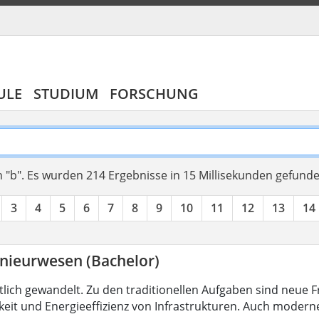
ULE
STUDIUM
FORSCHUNG
 "b".
Es wurden 214 Ergebnisse in 15 Millisekunden gefund
3
4
5
6
7
8
9
10
11
12
13
14
nieurwesen (Bachelor)
tlich gewandelt. Zu den traditionellen Aufgaben sind neue 
keit und Energieeffizienz von Infrastrukturen. Auch modern