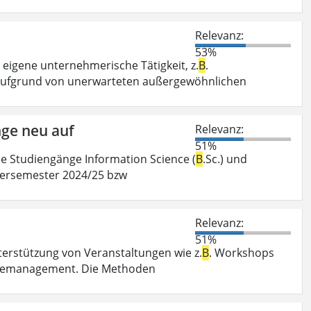
Relevanz:
53%
 eigene unternehmerische Tätigkeit, z.
B
.
aufgrund von unerwarteten außergewöhnlichen
nge neu auf
Relevanz:
51%
ie Studiengänge Information Science (
B
.Sc.) und
ntersemester 2024/25 bzw
Relevanz:
51%
rstützung von Veranstaltungen wie z.
B
. Workshops
ngemanagement. Die Methoden