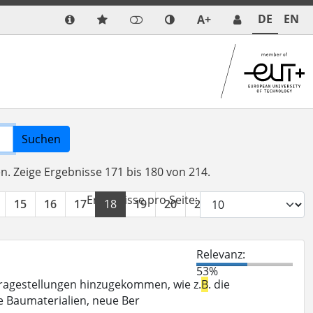
DE
EN
A+
Suchen
en.
Zeige Ergebnisse 171 bis 180 von 214.
Ergebnisse pro Seite:
15
16
17
18
19
20
21
22
»
Relevanz:
53%
Fragestellungen hinzugekommen, wie z.
B
. die
e Baumaterialien, neue Ber