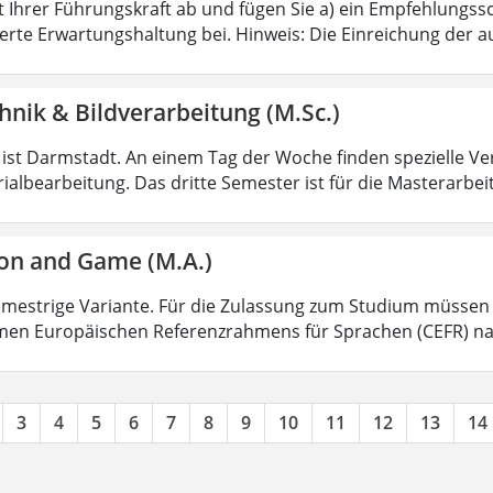
it Ihrer Führungskraft ab und fügen Sie a) ein Empfehlungs
erte Erwartungshaltung bei. Hinweis: Die Einreichung der 
nik & Bildverarbeitung (M.Sc.)
 ist Darmstadt. An einem Tag der Woche finden spezielle Vera
albearbeitung. Das dritte Semester ist für die Masterarbeit
on and Game (M.A.)
semestrige Variante. Für die Zulassung zum Studium müsse
en Europäischen Referenzrahmens für Sprachen (CEFR) na
3
4
5
6
7
8
9
10
11
12
13
14