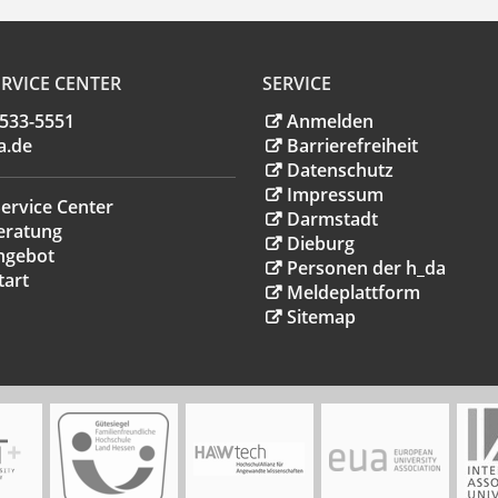
RVICE CENTER
SERVICE
.533-5551
Anmelden
a
.
de
Barrierefreiheit
Datenschutz
Impressum
ervice Center
Darmstadt
eratung
Dieburg
ngebot
Personen der h_da
tart
Meldeplattform
Sitemap