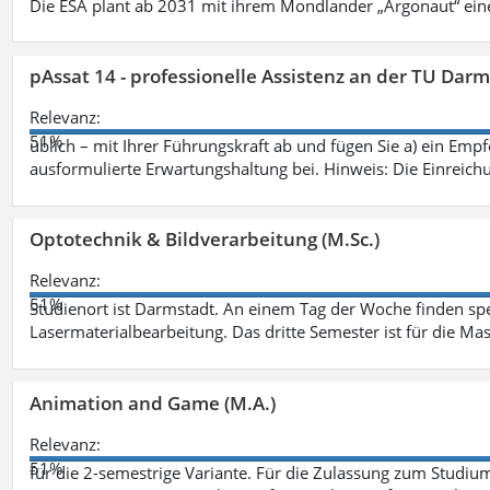
Die ESA plant ab 2031 mit ihrem Mondlander „Argonaut“ eine
pAssat 14 - professionelle Assistenz an der TU Dar
Relevanz:
51%
üblich – mit Ihrer Führungskraft ab und fügen Sie a) ein Em
ausformulierte Erwartungshaltung bei. Hinweis: Die Einreic
Optotechnik & Bildverarbeitung (M.Sc.)
Relevanz:
51%
Studienort ist Darmstadt. An einem Tag der Woche finden spezi
Lasermaterialbearbeitung. Das dritte Semester ist für die Mas
Animation and Game (M.A.)
Relevanz:
51%
für die 2-semestrige Variante. Für die Zulassung zum Stud