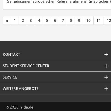
Gemeinsamen Europäischen Referenzrahmens für Sprachen (
«
1
2
3
4
5
6
7
8
9
10
11
1
KONTAKT
STUDENT SERVICE CENTER
SERVICE
WEITERE ANGEBOTE
© 2026
h_da.de