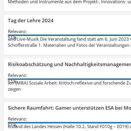
Methoden und Instrumente aus dem Projekt-, Innovations-
Tag der Lehre 2024
Relevanz:
51%
und Live-Musik Die Veranstaltung fand statt am 6. Juni 202
Schöfferstraße 1. Materialien und Fotos der Veranstaltungen
Risikoabschätzung und Nachhaltigkeitsmanagemen
Relevanz:
51%
ion (MBA) Soziale Arbeit: Kritisch-reflexive und forschende Z
zeigen
Sichere Raumfahrt: Gamer unterstützen ESA bei M
Relevanz:
51%
tsstand des Landes Hessen (Halle 10.2, Stand F010g – E019) 