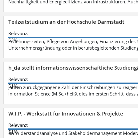
Nachhaltigkeit und Energieeffizienz von Infrastrukturen. Au
Teilzeitstudium an der Hochschule Darmstadt
Relevanz:
53%
Erziehungszeiten, Pflege von Angehörigen, Finanzierung des 
Unternehmensgründung oder in berufsbegleitenden Studien
h_da stellt informationswissenschaftliche Studien
Relevanz:
51%
Jahren zurückgegangene Zahl der Einschreibungen zu reagiere
Information Science (M.Sc.) heißt dies im ersten Schritt, d
W.I.P. - Werkstatt für Innovationen & Projekte
Relevanz:
51%
on Widerstandsanalyse und Stakeholdermanagement Moderat