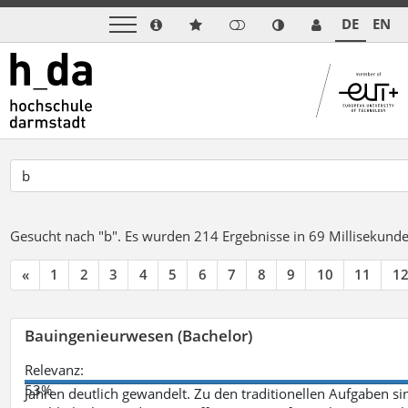
DE
EN
Gesucht nach "b".
Es wurden 214 Ergebnisse in 69 Millisekund
«
1
2
3
4
5
6
7
8
9
10
11
1
Bauingenieurwesen (Bachelor)
Relevanz:
53%
Jahren deutlich gewandelt. Zu den traditionellen Aufgaben 