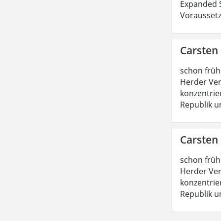
Expanded S
Voraussetz
Carsten
schon früh
Herder Ver
konzentrie
Republik u
Carsten
schon früh
Herder Ver
konzentrie
Republik u