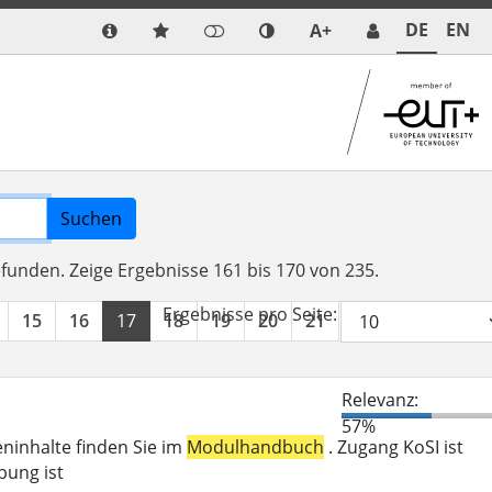
DE
EN
A+
Suchen
efunden.
Zeige Ergebnisse 161 bis 170 von 235.
Ergebnisse pro Seite:
15
16
17
18
19
20
21
22
23
24
Relevanz:
57%
eninhalte finden Sie im
Modulhandbuch
. Zugang KoSI ist
bung ist