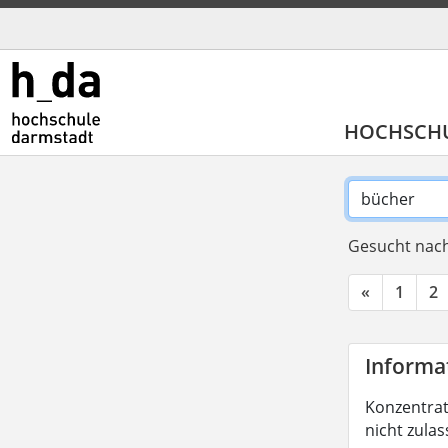
HOCHSCH
Gesucht nach
«
1
2
Informat
Konzentrati
nicht zula