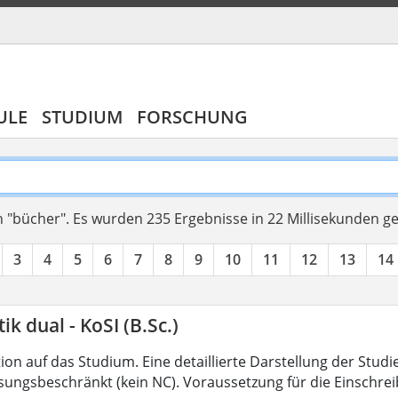
ULE
STUDIUM
FORSCHUNG
 "bücher".
Es wurden 235 Ergebnisse in 22 Millisekunden g
3
4
5
6
7
8
9
10
11
12
13
14
ik dual - KoSI (B.Sc.)
on auf das Studium. Eine detaillierte Darstellung der Studi
ssungsbeschränkt (kein NC). Voraussetzung für die Einschrei