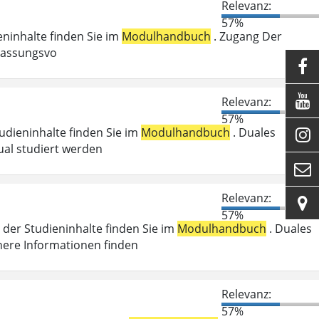
Relevanz:
57%
ieninhalte finden Sie im
Modulhandbuch
. Zugang Der
ulassungsvo


Relevanz:
57%
tudieninhalte finden Sie im
Modulhandbuch
. Duales

ual studiert werden

Relevanz:

57%
der Studieninhalte finden Sie im
Modulhandbuch
. Duales
here Informationen finden
Relevanz:
57%