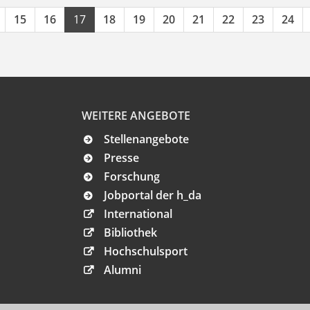
15
16
17
18
19
20
21
22
23
24
WEITERE ANGEBOTE
Stellenangebote
Presse
Forschung
Jobportal der h_da
International
Bibliothek
Hochschulsport
Alumni