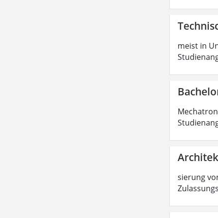
Technisc
meist in Un
Studienang
Bachelo
Mechatronik
Studienang
Architek
sierung von
Zulassungs