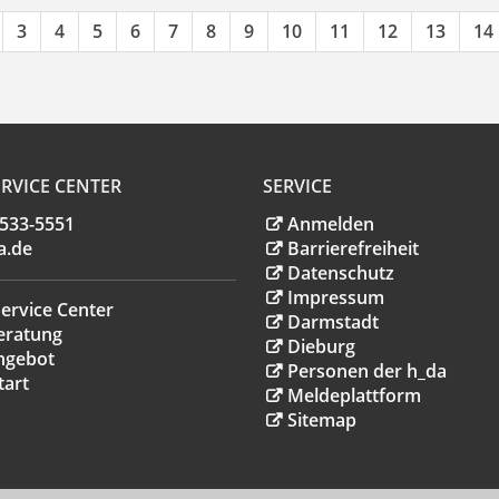
3
4
5
6
7
8
9
10
11
12
13
14
RVICE CENTER
SERVICE
.533-5551
Anmelden
a
.
de
Barrierefreiheit
Datenschutz
Impressum
ervice Center
Darmstadt
eratung
Dieburg
ngebot
Personen der h_da
tart
Meldeplattform
Sitemap