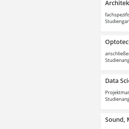
Architek
fachspezifi
Studiengan
Optotech
anschließen
Studienang
Data Sci
Projektman
Studienang
Sound, M